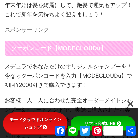
年末年始は髪を綺麗にして、艶髪で運気もアップ！
これで新年を気持ちよく迎えましょう！
スポンサーリンク
クーポンコード【MODECLOUDu】
メデュラであなただけのオリジナルシャンプーを！
今ならクーポンコードを入力【MODECLOUDu】で
初回¥2000引きで購入できます！
お客様一人一人に合わせた完全オーダーメイドシャ
ンプー&トリートメントで、実際に購入されたお客
様はリピートして使ってもらってます。また、季節
モードクラウドオンライン
リファ公式LINE
ショップ
や髪質のその時の状態に合わせて処方を変えること
F
L
T
P
a
i
w
i
が出来ます！まさに、オーダーメイド！担当してい