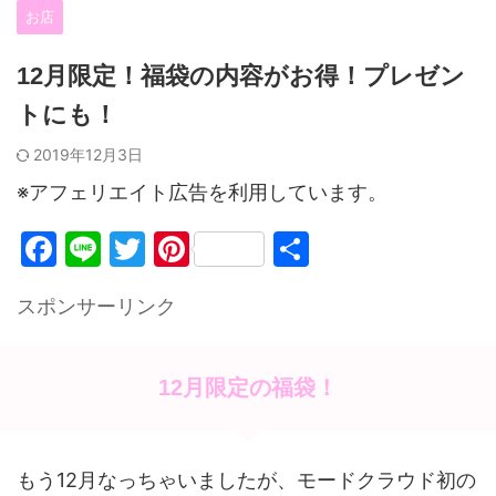
お店
12月限定！福袋の内容がお得！プレゼン
トにも！
2019年12月3日
※アフェリエイト広告を利用しています。
F
Li
T
Pi
共
a
n
w
nt
有
スポンサーリンク
c
e
itt
er
e
er
e
b
st
12月限定の福袋！
o
o
もう12月なっちゃいましたが、モードクラウド初の