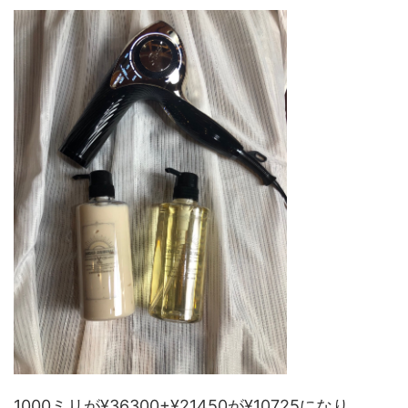
1000ミリが¥36300+¥21450が¥10725になり