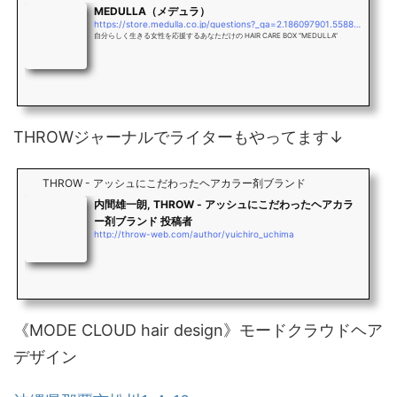
MEDULLA（メデュラ）
https://store.medulla.co.jp/questions?_ga=2.186097901.558837875.1569732036-797101365.1569732036
自分らしく生きる女性を応援するあなただけの HAIR CARE BOX “MEDULLA”
THROWジャーナルでライターもやってます↓
THROW - アッシュにこだわったヘアカラー剤ブランド
内間雄一朗, THROW - アッシュにこだわったヘアカラ
ー剤ブランド 投稿者
http://throw-web.com/author/yuichiro_uchima
《MODE CLOUD hair design》モードクラウドヘア
デザイン