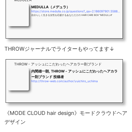
MEDULLA（メデュラ）
https://store.medulla.co.jp/questions?_ga=2.186097901.558837875.1569732036-797101365.1569732036
自分らしく生きる女性を応援するあなただけの HAIR CARE BOX “MEDULLA”
THROWジャーナルでライターもやってます↓
THROW - アッシュにこだわったヘアカラー剤ブランド
内間雄一朗, THROW - アッシュにこだわったヘアカラ
ー剤ブランド 投稿者
http://throw-web.com/author/yuichiro_uchima
《MODE CLOUD hair design》モードクラウドヘア
デザイン