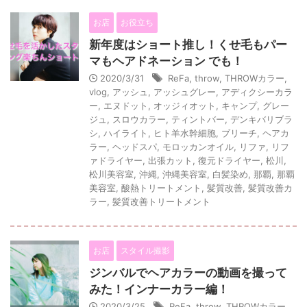
お店
お役立ち
新年度はショート推し！くせ毛もパー
マもヘアドネーション でも！
2020/3/31
ReFa
,
throw
,
THROWカラー
,
vlog
,
アッシュ
,
アッシュグレー
,
アディクシーカラ
ー
,
エヌドット
,
オッジィオット
,
キャンプ
,
グレー
ジュ
,
スロウカラー
,
ティントバー
,
デンキバリブラ
シ
,
ハイライト
,
ヒト羊水幹細胞
,
ブリーチ
,
ヘアカ
ラー
,
ヘッドスパ
,
モロッカンオイル
,
リファ
,
リフ
ァドライヤー
,
出張カット
,
復元ドライヤー
,
松川
,
松川美容室
,
沖縄
,
沖縄美容室
,
白髪染め
,
那覇
,
那覇
美容室
,
酸熱トリートメント
,
髪質改善
,
髪質改善カ
ラー
,
髪質改善トリートメント
お店
スタイル撮影
ジンバルでヘアカラーの動画を撮って
みた！インナーカラー編！
2020/3/25
ReFa
,
throw
,
THROWカラー
,