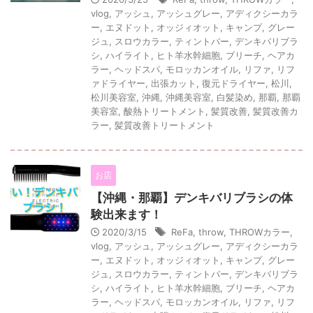
vlog
,
アッシュ
,
アッシュグレー
,
アディクシーカラ
ー
,
エヌドット
,
オッジィオット
,
キャンプ
,
グレー
ジュ
,
スロウカラー
,
ティントバー
,
デンキバリブラ
シ
,
ハイライト
,
ヒト羊水幹細胞
,
ブリーチ
,
ヘアカ
ラー
,
ヘッドスパ
,
モロッカンオイル
,
リファ
,
リフ
ァドライヤー
,
出張カット
,
復元ドライヤー
,
松川
,
松川美容室
,
沖縄
,
沖縄美容室
,
白髪染め
,
那覇
,
那覇
美容室
,
酸熱トリートメント
,
髪質改善
,
髪質改善カ
ラー
,
髪質改善トリートメント
お店
【沖縄・那覇】デンキバリブラシの体
験出来ます！
2020/3/15
ReFa
,
throw
,
THROWカラー
,
vlog
,
アッシュ
,
アッシュグレー
,
アディクシーカラ
ー
,
エヌドット
,
オッジィオット
,
キャンプ
,
グレー
ジュ
,
スロウカラー
,
ティントバー
,
デンキバリブラ
シ
,
ハイライト
,
ヒト羊水幹細胞
,
ブリーチ
,
ヘアカ
ラー
,
ヘッドスパ
,
モロッカンオイル
,
リファ
,
リフ