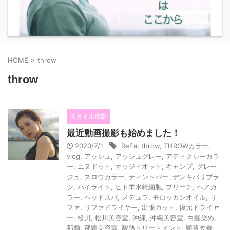
HOME
>
throw
throw
スタイル撮影
最近動画撮影も始めました！
2020/7/1
ReFa
,
throw
,
THROWカラー
,
vlog
,
アッシュ
,
アッシュグレー
,
アディクシーカラ
ー
,
エヌドット
,
オッジィオット
,
キャンプ
,
グレー
ジュ
,
スロウカラー
,
ティントバー
,
デンキバリブラ
シ
,
ハイライト
,
ヒト羊水幹細胞
,
ブリーチ
,
ヘアカ
ラー
,
ヘッドスパ
,
メデュラ
,
モロッカンオイル
,
リ
ファ
,
リファドライヤー
,
出張カット
,
復元ドライヤ
ー
,
松川
,
松川美容室
,
沖縄
,
沖縄美容室
,
白髪染め
,
那覇
,
那覇美容室
,
酸熱トリートメント
,
髪質改善
,