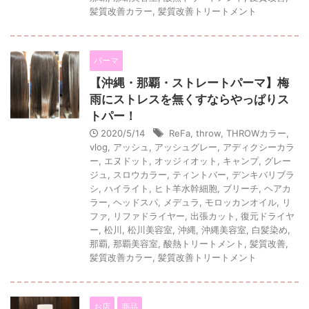
髪質改善カラー
,
髪質改善トリートメント
パーマ
【沖縄・那覇・ストレートパーマ】梅
雨にストレスを無くすならやっぱりス
トパー！
2020/5/14
ReFa
,
throw
,
THROWカラー
,
vlog
,
アッシュ
,
アッシュグレー
,
アディクシーカラ
ー
,
エヌドット
,
オッジィオット
,
キャンプ
,
グレー
ジュ
,
スロウカラー
,
ティントバー
,
デンキバリブラ
シ
,
ハイライト
,
ヒト羊水幹細胞
,
ブリーチ
,
ヘアカ
ラー
,
ヘッドスパ
,
メデュラ
,
モロッカンオイル
,
リ
ファ
,
リファドライヤー
,
出張カット
,
復元ドライヤ
ー
,
松川
,
松川美容室
,
沖縄
,
沖縄美容室
,
白髪染め
,
那覇
,
那覇美容室
,
酸熱トリートメント
,
髪質改善
,
髪質改善カラー
,
髪質改善トリートメント
お店
商品