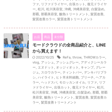
ファ
,
リファドライヤー
,
出張カット
,
復元ドライヤ
ー
,
松川
,
松川美容室
,
沖縄
,
沖縄美容室
,
白髪染め
,
那覇
,
那覇美容室
,
酸熱トリートメント
,
髪質改善
,
髪質改善カラー
,
髪質改善トリートメント
お店
商品
未分類
モードクラウドの全商品紹介と、LINE
から買えます！
2022/10/25
ReFa
,
throw
,
THROWカラー
,
vlog
,
アッシュ
,
アッシュグレー
,
アディクシーカラ
ー
,
エヌドット
,
オッジィオット
,
キャンプ
,
グレー
ジュ
,
スロウカラー
,
ティントバー
,
デンキバリブラ
シ
,
ハイライト
,
ヒト羊水幹細胞
,
ブリーチ
,
ヘアカ
ラー
,
ヘッドスパ
,
モロッカンオイル
,
リファ
,
リフ
ァドライヤー
,
出張カット
,
復元ドライヤー
,
松川
,
松川美容室
,
沖縄
,
沖縄美容室
,
白髪染め
,
那覇
,
那覇
美容室
,
酸熱トリートメント
,
髪質改善
,
髪質改善カ
ラー
,
髪質改善トリートメント