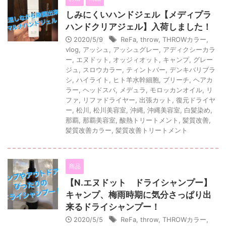
しみにくいハンドジェル【メディプラ
ハンドクリアジェル】入荷しました！
2020/5/9
ReFa
,
throw
,
THROWカラー
,
vlog
,
アッシュ
,
アッシュグレー
,
アディクシーカラ
ー
,
エヌドット
,
オッジィオット
,
キャンプ
,
グレー
ジュ
,
スロウカラー
,
ティントバー
,
デンキバリブラ
シ
,
ハイライト
,
ヒト羊水幹細胞
,
ブリーチ
,
ヘアカ
ラー
,
ヘッドスパ
,
メデュラ
,
モロッカンオイル
,
リ
ファ
,
リファドライヤー
,
出張カット
,
復元ドライヤ
ー
,
松川
,
松川美容室
,
沖縄
,
沖縄美容室
,
白髪染め
,
那覇
,
那覇美容室
,
酸熱トリートメント
,
髪質改善
,
髪質改善カラー
,
髪質改善トリートメント
商品
【N.エヌドット ドライシャンプー】
キャンプ、梅雨時期に気分さっぱり出
来るドライシャンプー！
2020/5/5
ReFa
,
throw
,
THROWカラー
,