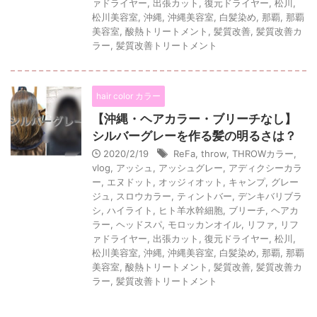
ァドライヤー
,
出張カット
,
復元ドライヤー
,
松川
,
松川美容室
,
沖縄
,
沖縄美容室
,
白髪染め
,
那覇
,
那覇
美容室
,
酸熱トリートメント
,
髪質改善
,
髪質改善カ
ラー
,
髪質改善トリートメント
hair color カラー
【沖縄・ヘアカラー・ブリーチなし】
シルバーグレーを作る髪の明るさは？
2020/2/19
ReFa
,
throw
,
THROWカラー
,
vlog
,
アッシュ
,
アッシュグレー
,
アディクシーカラ
ー
,
エヌドット
,
オッジィオット
,
キャンプ
,
グレー
ジュ
,
スロウカラー
,
ティントバー
,
デンキバリブラ
シ
,
ハイライト
,
ヒト羊水幹細胞
,
ブリーチ
,
ヘアカ
ラー
,
ヘッドスパ
,
モロッカンオイル
,
リファ
,
リフ
ァドライヤー
,
出張カット
,
復元ドライヤー
,
松川
,
松川美容室
,
沖縄
,
沖縄美容室
,
白髪染め
,
那覇
,
那覇
美容室
,
酸熱トリートメント
,
髪質改善
,
髪質改善カ
ラー
,
髪質改善トリートメント