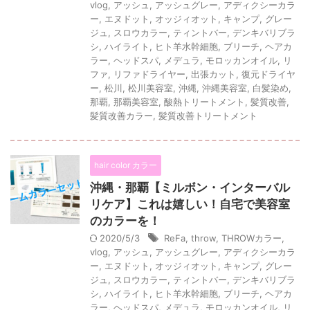
vlog
,
アッシュ
,
アッシュグレー
,
アディクシーカラ
ー
,
エヌドット
,
オッジィオット
,
キャンプ
,
グレー
ジュ
,
スロウカラー
,
ティントバー
,
デンキバリブラ
シ
,
ハイライト
,
ヒト羊水幹細胞
,
ブリーチ
,
ヘアカ
ラー
,
ヘッドスパ
,
メデュラ
,
モロッカンオイル
,
リ
ファ
,
リファドライヤー
,
出張カット
,
復元ドライヤ
ー
,
松川
,
松川美容室
,
沖縄
,
沖縄美容室
,
白髪染め
,
那覇
,
那覇美容室
,
酸熱トリートメント
,
髪質改善
,
髪質改善カラー
,
髪質改善トリートメント
hair color カラー
沖縄・那覇【ミルボン・インターバル
リケア】これは嬉しい！自宅で美容室
のカラーを！
2020/5/3
ReFa
,
throw
,
THROWカラー
,
vlog
,
アッシュ
,
アッシュグレー
,
アディクシーカラ
ー
,
エヌドット
,
オッジィオット
,
キャンプ
,
グレー
ジュ
,
スロウカラー
,
ティントバー
,
デンキバリブラ
シ
,
ハイライト
,
ヒト羊水幹細胞
,
ブリーチ
,
ヘアカ
ラー
,
ヘッドスパ
,
メデュラ
,
モロッカンオイル
,
リ