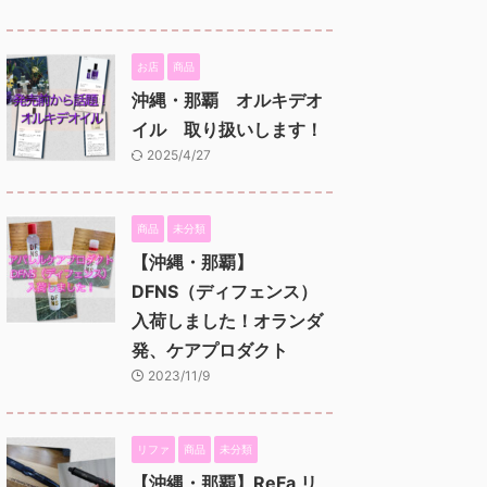
お店
商品
沖縄・那覇 オルキデオ
イル 取り扱いします！
2025/4/27
商品
未分類
【沖縄・那覇】
DFNS（ディフェンス）
入荷しました！オランダ
発、ケアプロダクト
2023/11/9
リファ
商品
未分類
【沖縄・那覇】ReFa リ