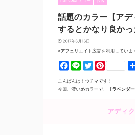
hair color カラー
お店
話題のカラー【アデ
するとかなり良かっ
2017年6月16日
※アフェリエイト広告を利用していま
F
Li
T
Pi
a
n
w
nt
こんばんは！ウチマです！
c
e
itt
er
今回、濃いめカラーで、【
ラベンダー
e
er
e
b
st
アディク
o
o
k