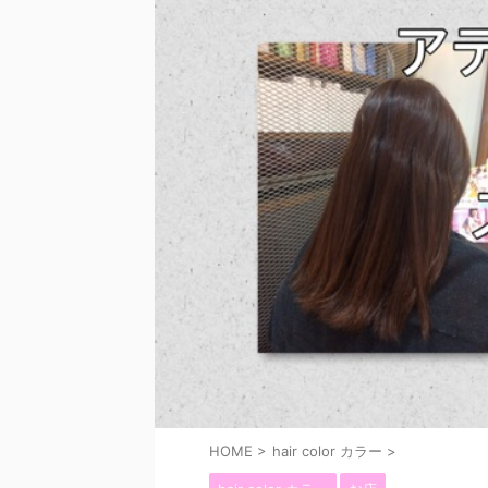
HOME
>
hair color カラー
>