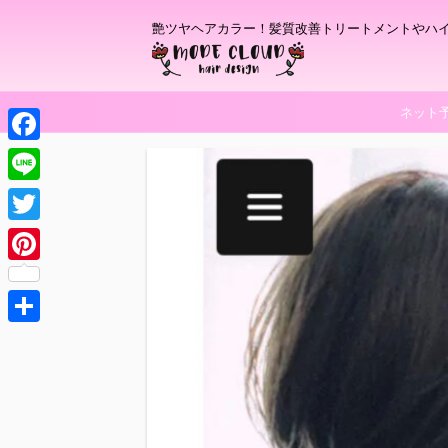
艶ツヤヘアカラー！髪質改善トリートメントやハ
ネット
F
a
L
c
i
T
e
n
w
P
b
e
i
i
o
t
共
n
o
t
有
t
k
e
e
r
r