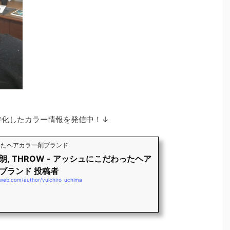
系に特化したカラー情報を発信中！↓
わったヘアカラー剤ブランド
朗, THROW - アッシュにこだわったヘア
ブランド 投稿者
-web.com/author/yuichiro_uchima