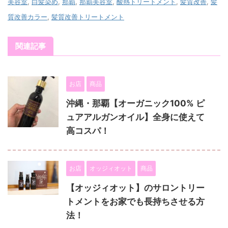
美容室
,
白髪染め
,
那覇
,
那覇美容室
,
酸熱トリートメント
,
髪質改善
,
髪
質改善カラー
,
髪質改善トリートメント
関連記事
お店
商品
沖縄・那覇【オーガニック100% ピ
ュアアルガンオイル】全身に使えて
高コスパ！
お店
オッジィオット
商品
【オッジィオット】のサロントリー
トメントをお家でも長持ちさせる方
法！