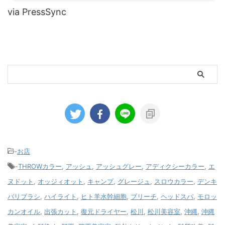
via PressSync
-
お店
-
THROWカラー
,
アッシュ
,
アッシュグレー
,
アディクシーカラー
,
エ
ヌドット
,
オッジィオット
,
キャンプ
,
グレージュ
,
スロウカラー
,
デンキ
バリブラシ
,
ハイライト
,
ヒト羊水幹細胞
,
ブリーチ
,
ヘッドスパ
,
モロッ
カンオイル
,
出張カット
,
復元ドライヤー
,
松川
,
松川美容室
,
沖縄
,
沖縄