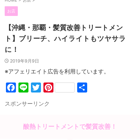
お店
【沖縄・那覇・髪質改善トリートメン
ト】ブリーチ、ハイライトもツヤサラ
に！
2019年9月9日
※アフェリエイト広告を利用しています。
F
Li
T
Pi
共
a
n
w
nt
有
スポンサーリンク
c
e
itt
er
e
er
e
b
st
酸熱トリートメントで髪質改善！
o