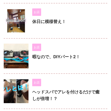
お店
休日に模様替え！
お店
暇なので、DIYパート2！
お店
ヘッドスパでアレを付けるだけで癒
しが倍増！？