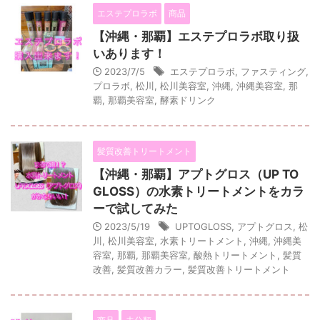
エステプロラボ
商品
【沖縄・那覇】エステプロラボ取り扱
いあります！
2023/7/5
エステプロラボ
,
ファスティング
,
プロラボ
,
松川
,
松川美容室
,
沖縄
,
沖縄美容室
,
那
覇
,
那覇美容室
,
酵素ドリンク
髪質改善トリートメント
【沖縄・那覇】アプトグロス（UP TO
GLOSS）の水素トリートメントをカラ
ーで試してみた
2023/5/19
UPTOGLOSS
,
アプトグロス
,
松
川
,
松川美容室
,
水素トリートメント
,
沖縄
,
沖縄美
容室
,
那覇
,
那覇美容室
,
酸熱トリートメント
,
髪質
改善
,
髪質改善カラー
,
髪質改善トリートメント