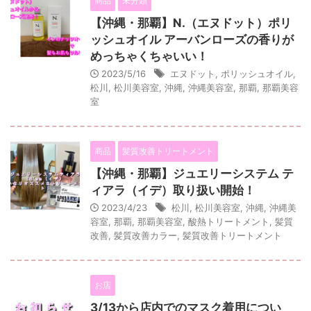
商品
未分類
【沖縄・那覇】N.（エヌドット）ポリ
ッシュオイル アーバンローズの香りが
めっちゃくちゃいい！
2023/5/16
エヌドット
,
ポリッシュオイル
,
松川
,
松川美容室
,
沖縄
,
沖縄美容室
,
那覇
,
那覇美容
室
商品
髪質改善トリートメント
【沖縄・那覇】ジュエリーシステム テ
ィアラ（イデ）取り扱い開始！
2023/4/23
松川
,
松川美容室
,
沖縄
,
沖縄美
容室
,
那覇
,
那覇美容室
,
酸熱トリートメント
,
髪質
改善
,
髪質改善カラー
,
髪質改善トリートメント
お店
3/13から店内でのマスク着用につい