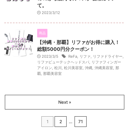
て。
2023/3/12
商品
【沖縄・那覇】リファがお得に購入！
総額5000円分クーポン！
2023/3/5
ReFa
,
リファ
,
リファドライヤー
,
リファビューテックヘッドスパ
,
リファフィンガー
アイロン
,
松川
,
松川美容室
,
沖縄
,
沖縄美容室
,
那
覇
,
那覇美容室
Next »
1
2
…
71