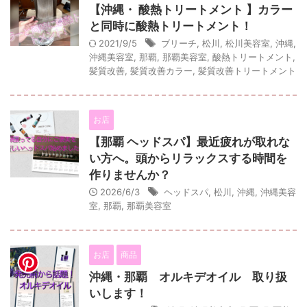
【沖縄・ 酸熱トリートメント 】カラー
と同時に酸熱トリートメント！
2021/9/5
ブリーチ
,
松川
,
松川美容室
,
沖縄
,
沖縄美容室
,
那覇
,
那覇美容室
,
酸熱トリートメント
,
髪質改善
,
髪質改善カラー
,
髪質改善トリートメント
お店
【那覇 ヘッドスパ】最近疲れが取れな
い方へ。頭からリラックスする時間を
作りませんか？
2026/6/3
ヘッドスパ
,
松川
,
沖縄
,
沖縄美容
室
,
那覇
,
那覇美容室
お店
商品
沖縄・那覇 オルキデオイル 取り扱
いします！