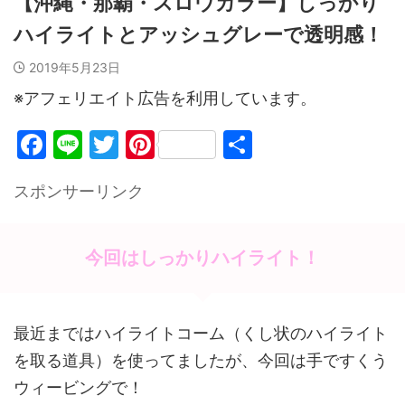
【沖縄・那覇・スロウカラー】しっかり
ハイライトとアッシュグレーで透明感！
2019年5月23日
※アフェリエイト広告を利用しています。
F
Li
T
Pi
共
a
n
w
nt
有
スポンサーリンク
c
e
itt
er
e
er
e
b
st
今回はしっかりハイライト！
o
o
最近まではハイライトコーム（くし状のハイライト
k
を取る道具）を使ってましたが、今回は手ですくう
ウィービングで！