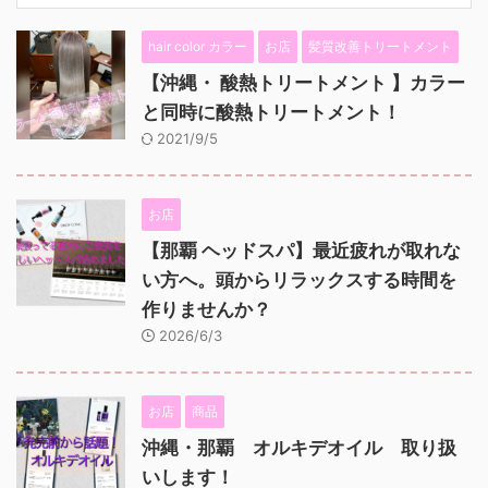
hair color カラー
お店
髪質改善トリートメント
【沖縄・ 酸熱トリートメント 】カラー
と同時に酸熱トリートメント！
2021/9/5
お店
【那覇 ヘッドスパ】最近疲れが取れな
い方へ。頭からリラックスする時間を
作りませんか？
2026/6/3
お店
商品
沖縄・那覇 オルキデオイル 取り扱
いします！