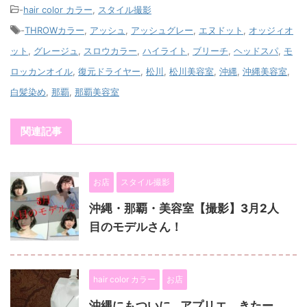
-
hair color カラー
,
スタイル撮影
-
THROWカラー
,
アッシュ
,
アッシュグレー
,
エヌドット
,
オッジィオ
ット
,
グレージュ
,
スロウカラー
,
ハイライト
,
ブリーチ
,
ヘッドスパ
,
モ
ロッカンオイル
,
復元ドライヤー
,
松川
,
松川美容室
,
沖縄
,
沖縄美容室
,
白髪染め
,
那覇
,
那覇美容室
関連記事
お店
スタイル撮影
沖縄・那覇・美容室【撮影】3月2人
目のモデルさん！
hair color カラー
お店
沖縄にもついに…アプリエ、きたー