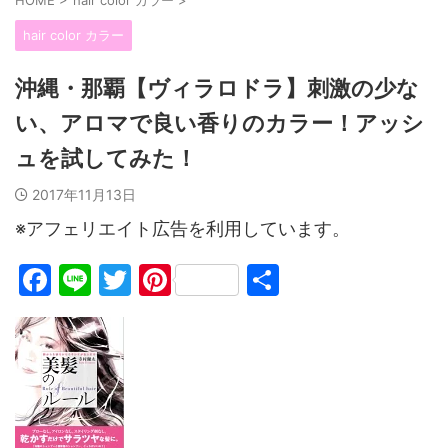
hair color カラー
沖縄・那覇【ヴィラロドラ】刺激の少な
い、アロマで良い香りのカラー！アッシ
ュを試してみた！
2017年11月13日
※アフェリエイト広告を利用しています。
F
Li
T
Pi
共
a
n
w
nt
有
c
e
itt
er
e
er
e
b
st
o