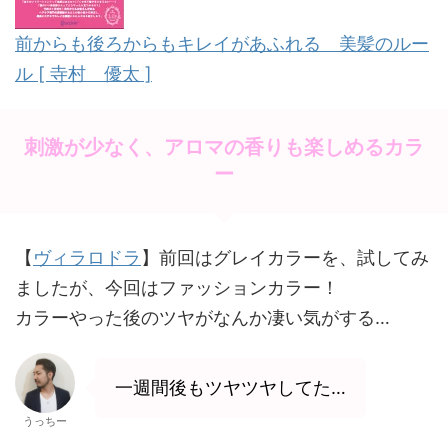
o
前からも後ろからもキレイがあふれる 美髪のルー
k
ル [ 寺村 優太 ]
刺激が少なく、アロマの香りも楽しめるカラ
ー
【
ヴィラロドラ
】前回はグレイカラーを、試してみ
ましたが、今回はファッションカラー！
カラーやった後のツヤがなんか凄い気がする…
一週間後もツヤツヤしてた…
うっちー