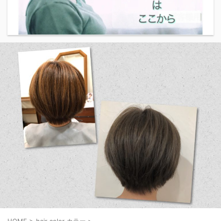
HOME
>
hair color カラー
>