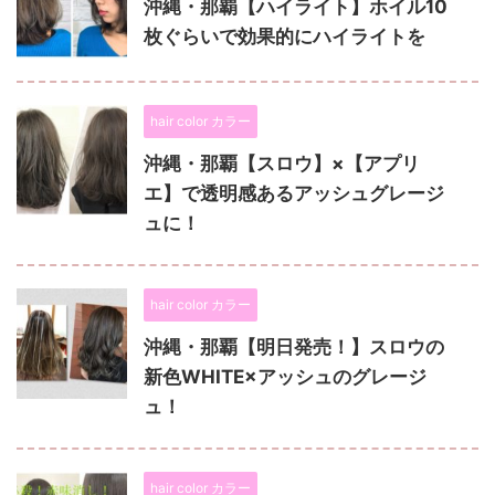
沖縄・那覇【ハイライト】ホイル10
枚ぐらいで効果的にハイライトを
hair color カラー
沖縄・那覇【スロウ】×【アプリ
エ】で透明感あるアッシュグレージ
ュに！
hair color カラー
沖縄・那覇【明日発売！】スロウの
新色WHITE×アッシュのグレージ
ュ！
hair color カラー