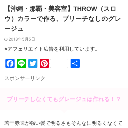
【沖縄・那覇・美容室】THROW（スロ
ウ）カラーで作る、ブリーチなしのグレ
ージュ
2018年5月5日
※アフェリエイト広告を利用しています。
F
Li
T
Pi
共
a
n
w
nt
有
スポンサーリンク
c
e
itt
er
e
er
e
b
st
ブリーチしなくてもグレージュは作れる！？
o
o
若干赤味が強い髪で明るさもそんなに明るくなくて
k