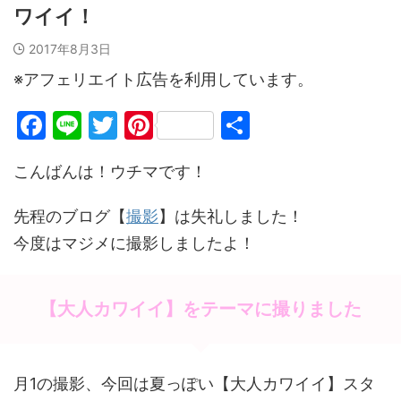
ワイイ！
2017年8月3日
※アフェリエイト広告を利用しています。
F
Li
T
Pi
共
a
n
w
nt
有
こんばんは！ウチマです！
c
e
itt
er
e
er
e
先程のブログ【
撮影
】は失礼しました！
b
st
今度はマジメに撮影しましたよ！
o
o
【大人カワイイ】をテーマに撮りました
k
月1の撮影、今回は夏っぽい【大人カワイイ】スタ