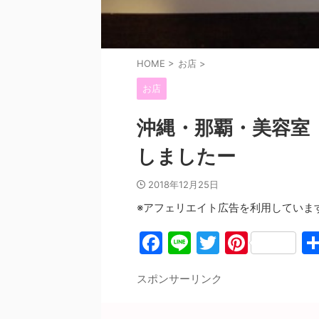
HOME
>
お店
>
お店
沖縄・那覇・美容室【
しましたー
2018年12月25日
※アフェリエイト広告を利用していま
F
Li
T
Pi
a
n
w
nt
スポンサーリンク
c
e
itt
er
e
er
e