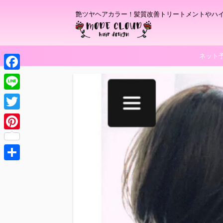
艶ツヤヘアカラー！髪質改善トリートメントやハ
ネット
F
a
L
c
i
T
e
n
w
P
b
e
i
i
o
t
共
n
o
t
有
t
k
e
e
r
r