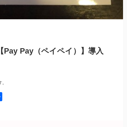
Pay Pay（ペイペイ）】導入
す。
共
有