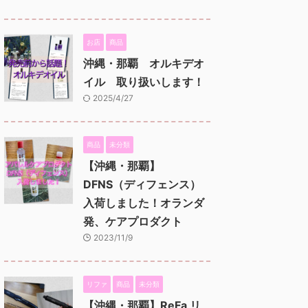
お店
商品
沖縄・那覇 オルキデオ
イル 取り扱いします！
2025/4/27
商品
未分類
【沖縄・那覇】
DFNS（ディフェンス）
入荷しました！オランダ
発、ケアプロダクト
2023/11/9
リファ
商品
未分類
【沖縄・那覇】ReFa リ