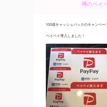
b
st
噂のペイ
o
o
100億キャッシュバックのキャンペ
k
ペイペイ導入しました！