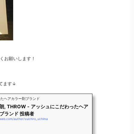
くお願いします！
てます↓
わったヘアカラー剤ブランド
朗, THROW - アッシュにこだわったヘア
ブランド 投稿者
-web.com/author/yuichiro_uchima