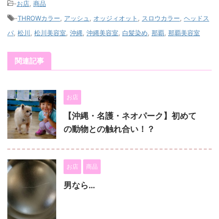
-
お店
,
商品
-
THROWカラー
,
アッシュ
,
オッジィオット
,
スロウカラー
,
ヘッドス
パ
,
松川
,
松川美容室
,
沖縄
,
沖縄美容室
,
白髪染め
,
那覇
,
那覇美容室
関連記事
お店
【沖縄・名護・ネオパーク】初めて
の動物との触れ合い！？
お店
商品
男なら…