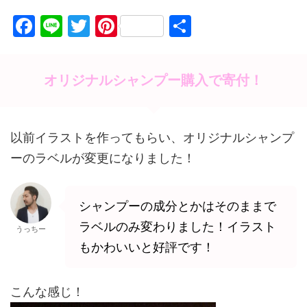
F
Li
T
Pi
共
a
n
w
nt
有
c
e
itt
er
オリジナルシャンプー購入で寄付！
e
er
e
b
st
o
以前イラストを作ってもらい、オリジナルシャンプ
o
ーのラベルが変更になりました！
k
シャンプーの成分とかはそのままで
ラベルのみ変わりました！イラスト
うっちー
もかわいいと好評です！
こんな感じ！