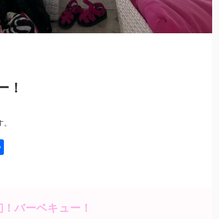
ー！
す。
共
有
初！バーベキュー！