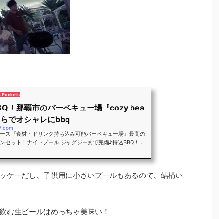
5 Pockets
BQ！那覇市のバーベキュー場『cozy bea
ぶらでオシャレにbbq
-7.com
ュース『食材・ドリンク持ち込み可能バーベキュー場』最高の
ンセット！ナイトプール.ジャグジーまで完備♪持込BBQ！手
キューも可能！子供から大人まで楽しめる新しい遊び場！波
らすぐ近く!食材・ドリンクの持ち込みもオッケー♪ちゅらさ
ロピカルビーチ
ッケーだし、子供用に小さいプールもあるので、結構い
飲む生ビールはめっちゃ美味い！