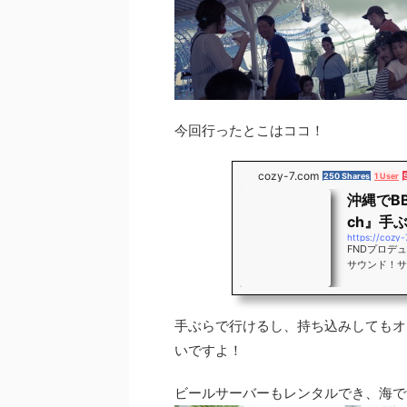
今回行ったとこはココ！
cozy-7.com
250 Shares
1 User
沖縄でB
ch』手
https://cozy
FNDプロデ
サウンド！サ
ぶらでバーベ
の上ビーチか
んビーチ、ト
手ぶらで行けるし、持ち込みしてもオ
いですよ！
ビールサーバーもレンタルでき、海で