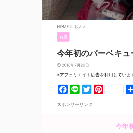
HOME
>
お店
>
お店
今年初のバーベキュ
2018年7月29日
※アフェリエイト広告を利用していま
F
Li
T
Pi
a
n
w
nt
スポンサーリンク
c
e
itt
er
e
er
e
b
st
今年