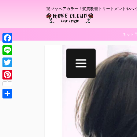
艶ツヤヘアカラー！髪質改善トリートメントやハ
ネット
F
a
L
c
i
T
e
n
w
P
b
e
i
i
o
t
共
n
o
t
有
t
k
e
e
r
r