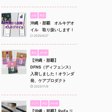
お店
商品
沖縄・那覇 オルキデオ
イル 取り扱いします！
2025/4/27
商品
未分類
【沖縄・那覇】
DFNS（ディフェンス）
入荷しました！オランダ
発、ケアプロダクト
2023/11/9
リファ
商品
未分類
【沖縄・那覇】ReFa リ