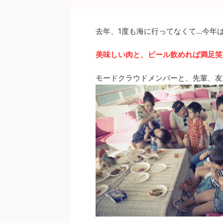
o
o
去年、1度も海に行ってなくて…今年
k
美味しい肉と、ビール飲めれば満足笑
モードクラウドメンバーと、先輩、友