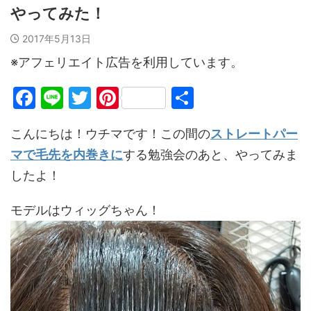
やってみた！
2017年5月13日
※アフェリエイト広告を利用しています。
F
Li
T
Pi
共
a
n
w
nt
有
こんにちは！ウチマです！この間の
ストレートパー
c
e
itt
er
マで毛先を内巻きに
する勉強会のあと、やってみま
e
er
e
したよ！
b
st
o
モデルはウィッグちゃん！
o
k