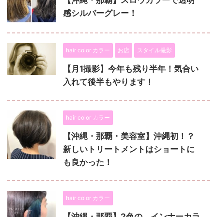
感シルバーグレー！
hair color カラー
お店
スタイル撮影
【月1撮影】今年も残り半年！気合い
入れて後半もやります！
hair color カラー
【沖縄・那覇・美容室】沖縄初！？
新しいトリートメントはショートに
も良かった！
hair color カラー
【沖縄・那覇】2色の、インナーカラ