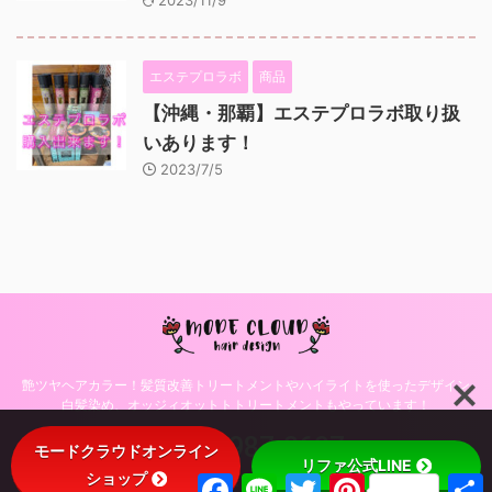
2023/11/9
エステプロラボ
商品
【沖縄・那覇】エステプロラボ取り扱
いあります！
2023/7/5
艶ツヤヘアカラー！髪質改善トリートメントやハイライトを使ったデザイン
白髪染め、オッジィオットトトリートメントもやっています！
098-987-0697
モードクラウドオンライン
リファ公式LINE
ショップ
F
L
T
P
© 2026 沖縄・那覇・美容室モードクラウドヘアデザインのブログ！