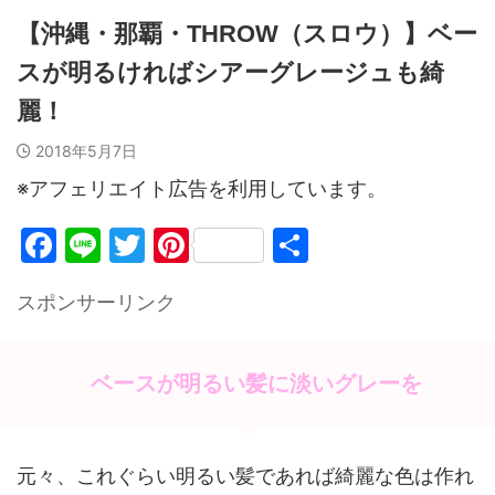
【沖縄・那覇・THROW（スロウ）】ベー
スが明るければシアーグレージュも綺
麗！
2018年5月7日
※アフェリエイト広告を利用しています。
F
Li
T
Pi
共
a
n
w
nt
有
スポンサーリンク
c
e
itt
er
e
er
e
b
st
ベースが明るい髪に淡いグレーを
o
o
元々、これぐらい明るい髪であれば綺麗な色は作れ
k