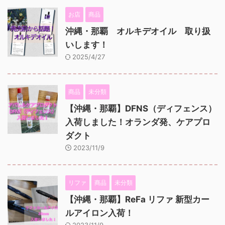
お店
商品
沖縄・那覇 オルキデオイル 取り扱
いします！
2025/4/27
商品
未分類
【沖縄・那覇】DFNS（ディフェンス）
入荷しました！オランダ発、ケアプロ
ダクト
2023/11/9
リファ
商品
未分類
【沖縄・那覇】ReFa リファ 新型カー
ルアイロン入荷！