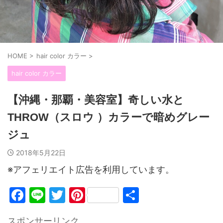
HOME
>
hair color カラー
>
hair color カラー
【沖縄・那覇・美容室】奇しい水と
THROW（スロウ ）カラーで暗めグレー
ジュ
2018年5月22日
※アフェリエイト広告を利用しています。
F
Li
T
Pi
共
a
n
w
nt
有
スポンサーリンク