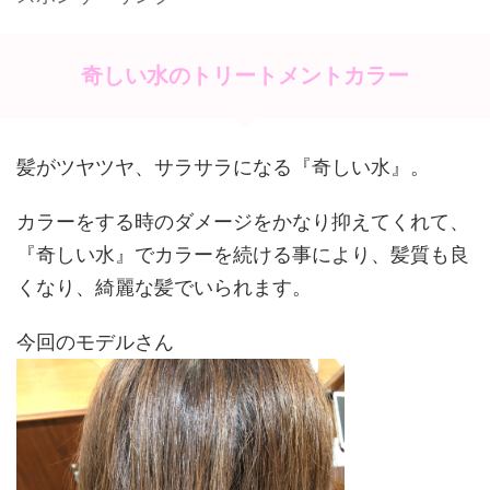
c
e
itt
er
e
er
e
b
st
奇しい水のトリートメントカラー
o
o
髪がツヤツヤ、サラサラになる『奇しい水』。
k
カラーをする時のダメージをかなり抑えてくれて、
『奇しい水』でカラーを続ける事により、髪質も良
くなり、綺麗な髪でいられます。
今回のモデルさん