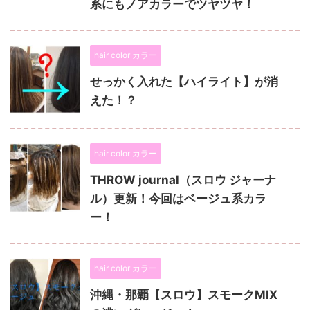
系にもノアカラーでツヤツヤ！
hair color カラー
せっかく入れた【ハイライト】が消
えた！？
hair color カラー
THROW journal（スロウ ジャーナ
ル）更新！今回はベージュ系カラ
ー！
hair color カラー
沖縄・那覇【スロウ】スモークMIX