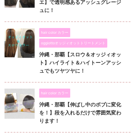
エ】で透明感あるアッシュグレージ
ュに！
hair color カラー
oggiottoオッジィオットトリートメント
沖縄・那覇【スロウ＆オッジィオッ
ト】ハイライト＆ハイトーンアッシ
ュでもツヤツヤに！
hair color カラー
沖縄・那覇【伸ばし中のボブに変化
を！】段を入れるだけで雰囲気変わ
ります！