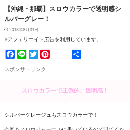
【沖縄・那覇】スロウカラーで透明感シ
ルバーグレー！
2018年8月31日
※アフェリエイト広告を利用しています。
F
Li
T
Pi
共
a
n
w
nt
有
スポンサーリンク
c
e
itt
er
e
er
e
b
st
スロウカラーで圧倒的、透明感！
o
o
シルバーグレージュもスロウカラーで！
k
今回もスロウジャーナルに書いているので見てくだ