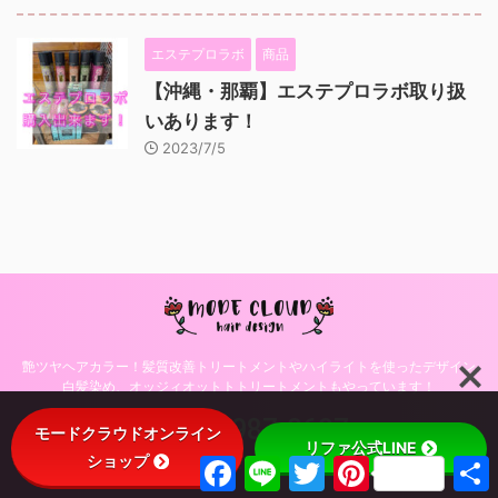
エステプロラボ
商品
【沖縄・那覇】エステプロラボ取り扱
いあります！
2023/7/5
艶ツヤヘアカラー！髪質改善トリートメントやハイライトを使ったデザイン
白髪染め、オッジィオットトトリートメントもやっています！
098-987-0697
モードクラウドオンライン
リファ公式LINE
ショップ
F
L
T
P
© 2026 沖縄・那覇・美容室モードクラウドヘアデザインのブログ！
a
i
w
i