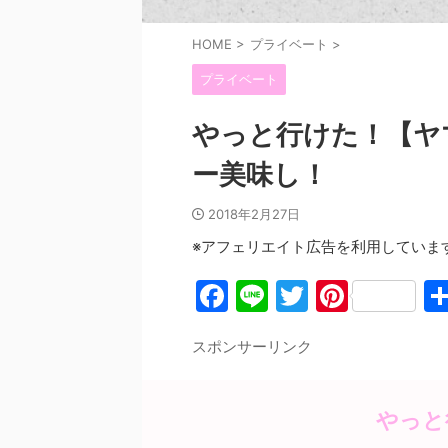
HOME
>
プライベート
>
プライベート
やっと行けた！【ヤ
ー美味し！
2018年2月27日
※アフェリエイト広告を利用していま
F
Li
T
Pi
a
n
w
nt
スポンサーリンク
c
e
itt
er
e
er
e
b
st
やっと