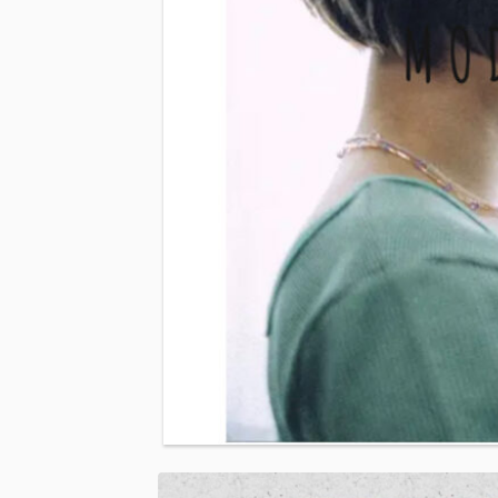
e
s
t