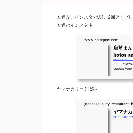
o
o
友達が、インスタで週1、2回アップし
k
友達のインスタ↓
www.instagram.com
唐草まんま 
hotos a
https://www
568 Followe
videos fr
ヤマナカリー 別邸↓
japanese-curry-restaurant-19
ヤマナカ
http://japane