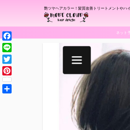
艶ツヤヘアカラー！髪質改善トリートメントやハ
ネット
F
a
L
c
i
T
e
n
w
P
b
e
i
i
o
t
共
n
o
t
有
t
k
e
e
r
r