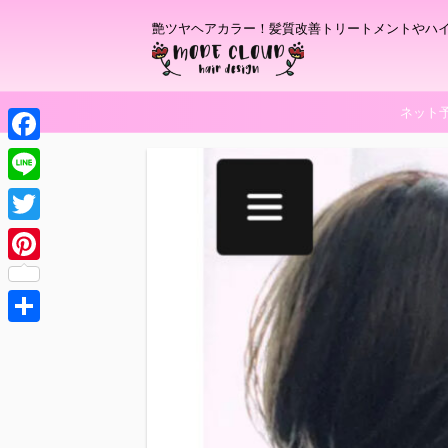
艶ツヤヘアカラー！髪質改善トリートメントやハ
ネット
F
a
L
c
i
T
e
n
w
P
b
e
i
i
o
t
共
n
o
t
有
t
k
e
e
r
r