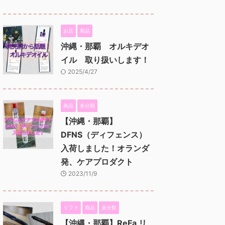
お店
商品
沖縄・那覇 オルキデオ
イル 取り扱いします！
2025/4/27
商品
未分類
【沖縄・那覇】
DFNS（ディフェンス）
入荷しました！オランダ
発、ケアプロダクト
2023/11/9
リファ
商品
未分類
【沖縄・那覇】ReFa リ