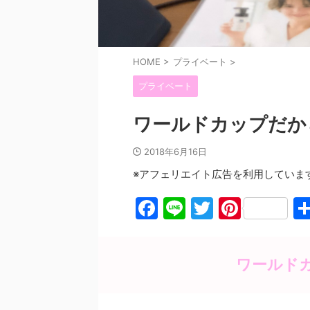
HOME
>
プライベート
>
プライベート
ワールドカップだか
2018年6月16日
※アフェリエイト広告を利用していま
F
Li
T
Pi
a
n
w
nt
c
e
itt
er
ワールド
e
er
e
b
st