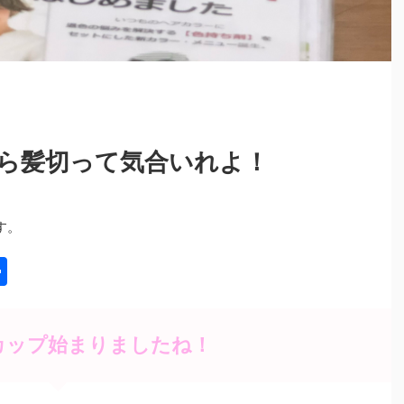
ら髪切って気合いれよ！
す。
共
有
カップ始まりましたね！