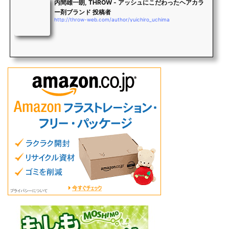
内間雄一朗, THROW - アッシュにこだわったヘアカラ
ー剤ブランド 投稿者
http://throw-web.com/author/yuichiro_uchima