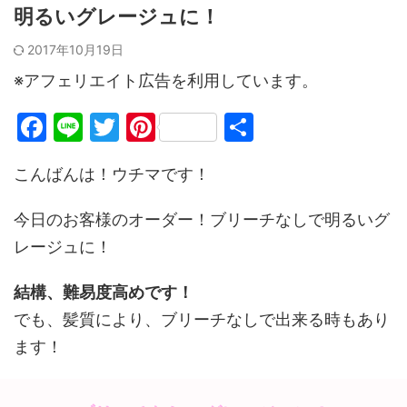
明るいグレージュに！
2017年10月19日
※アフェリエイト広告を利用しています。
F
Li
T
Pi
共
a
n
w
nt
有
こんばんは！ウチマです！
c
e
itt
er
e
er
e
今日のお客様のオーダー！ブリーチなしで明るいグ
b
st
レージュに！
o
結構、難易度高めです！
o
でも、髪質により、ブリーチなしで出来る時もあり
k
ます！