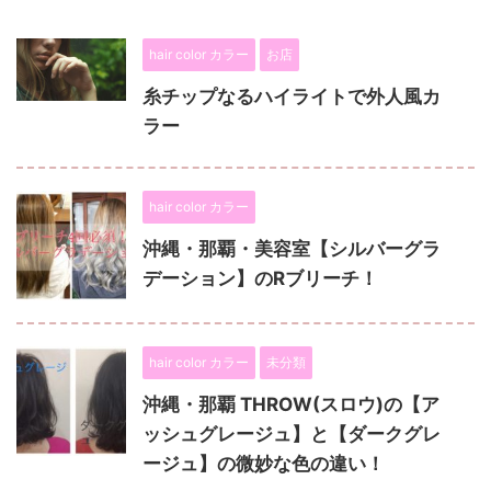
hair color カラー
お店
糸チップなるハイライトで外人風カ
ラー
hair color カラー
沖縄・那覇・美容室【シルバーグラ
デーション】のRブリーチ！
hair color カラー
未分類
沖縄・那覇 THROW(スロウ)の【ア
ッシュグレージュ】と【ダークグレ
ージュ】の微妙な色の違い！