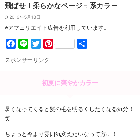
飛ばせ！柔らかなベージュ系カラー
2019年5月18日
※アフェリエイト広告を利用しています。
F
Li
T
Pi
共
a
n
w
nt
有
スポンサーリンク
c
e
itt
er
e
er
e
b
st
初夏に爽やかカラー
o
o
暑くなってくると髪の毛を明るくしたくなる気分！
k
笑
ちょっと今より雰囲気変えたいなって方に！