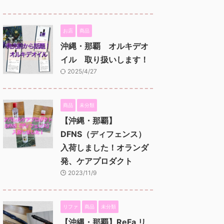
お店
商品
沖縄・那覇 オルキデオ
イル 取り扱いします！
2025/4/27
商品
未分類
【沖縄・那覇】
DFNS（ディフェンス）
入荷しました！オランダ
発、ケアプロダクト
2023/11/9
リファ
商品
未分類
【沖縄・那覇】ReFa リ