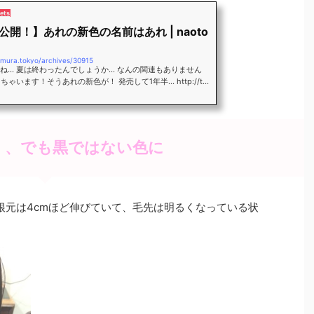
ets
公開！】あれの新色の名前はあれ | naoto
kimura.tokyo/archives/30915
ね… 夏は終わったんでしょうか… なんの関連もありません
ちゃいます！そうあれの新色が！ 発売して1年半… http://thr
com かなりのサロン導入数、BEXさん史上初の大ヒット商品と
ェッショナルヘアカラー剤… 「THROW(スロウ)」 とにか
く、でも黒ではない色に
…)根元は4cmほど伸びていて、毛先は明るくなっている状