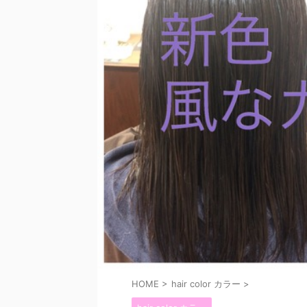
HOME
>
hair color カラー
>