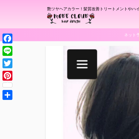
艶ツヤヘアカラー！髪質改善トリートメントやハ
ネット
F
a
L
c
i
T
e
n
w
P
b
e
i
i
o
t
共
n
o
t
有
t
k
e
e
r
r