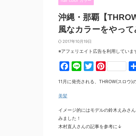
hair color カラー
沖縄・那覇【THRO
風なカラーをやって
2017年10月19日
※アフェリエイト広告を利用していま
F
Li
T
Pi
a
n
w
nt
11月に発売される、THROW(スロウ
c
e
itt
er
e
er
e
美髪
b
st
イメージ的にはモデルの鈴木えみさん
o
みました！
o
木村直人さんの記事を参考に↓
k