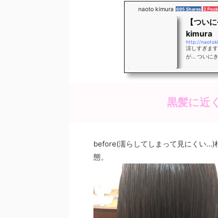
naoto kimura
695 Shares
2 Pock
【ついに
kimura
http://naoto
涼しすぎます
が… ついにき
ow-web.
なったプロフ
く”カッコ
黒髪に近
before(濡らしてしまって見にくい
態。