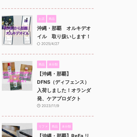
お店
商品
沖縄・那覇 オルキデオ
イル 取り扱いします！
2025/4/27
商品
未分類
【沖縄・那覇】
DFNS（ディフェンス）
入荷しました！オランダ
発、ケアプロダクト
2023/11/9
リファ
商品
未分類
【沖縄・那覇】ReFa リ