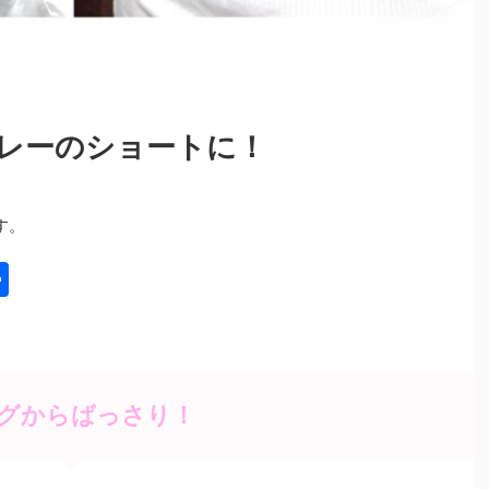
レーのショートに！
す。
共
有
グからばっさり！