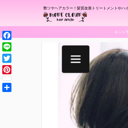
艶ツヤヘアカラー！髪質改善トリートメントやハ
ネット
F
a
L
c
i
T
e
n
w
P
b
e
i
i
o
t
共
n
o
t
有
t
k
e
e
r
r