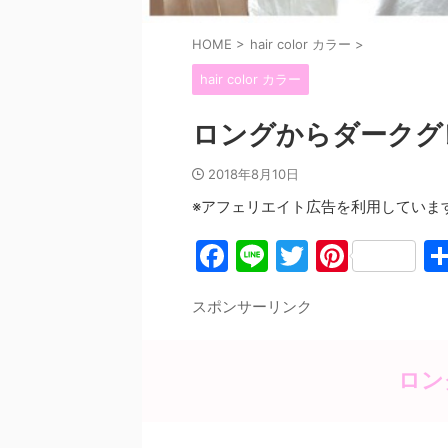
HOME
>
hair color カラー
>
hair color カラー
ロングからダークグ
2018年8月10日
※アフェリエイト広告を利用していま
F
Li
T
Pi
a
n
w
nt
スポンサーリンク
c
e
itt
er
e
er
e
b
st
ロン
o
o