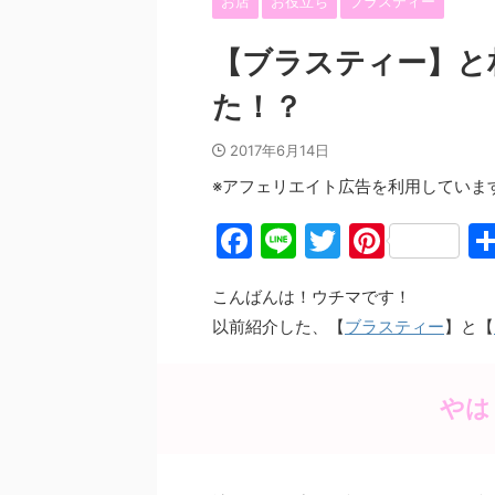
お店
お役立ち
ブラスティー
【ブラスティー】と
た！？
2017年6月14日
※アフェリエイト広告を利用していま
F
Li
T
Pi
a
n
w
nt
こんばんは！ウチマです！
c
e
itt
er
以前紹介した、【
ブラスティー
】と【
e
er
e
b
st
やは
o
o
k