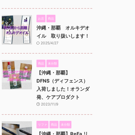
お店
商品
沖縄・那覇 オルキデオ
イル 取り扱いします！
2025/4/27
商品
未分類
【沖縄・那覇】
DFNS（ディフェンス）
入荷しました！オランダ
発、ケアプロダクト
2023/11/9
リファ
商品
未分類
【沖縄・那覇】ReFa リ