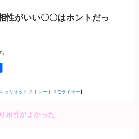
相性がいい〇〇はホントだっ
す。
共
有
キュリオット ストレートメモライザー
】
り相性がよかった