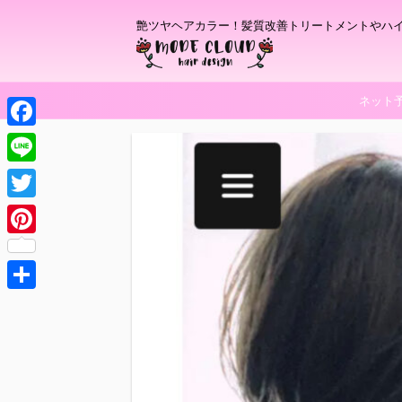
艶ツヤヘアカラー！髪質改善トリートメントやハ
ネット
F
a
L
c
i
T
e
n
w
P
b
e
i
i
o
t
共
n
o
t
有
t
k
e
e
r
r