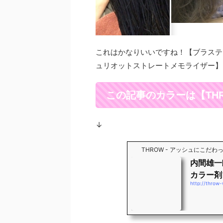
これはかなりいいですね！【ブラステ
ュリオットストレートメモライザー】
この記事のカラーは【THRO
↓
THROW - アッシュにこだ
内間雄一
カラー剤
http://throw