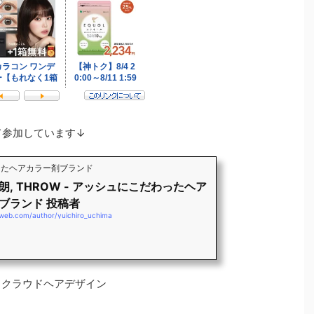
として参加しています↓
わったヘアカラー剤ブランド
朗, THROW - アッシュにこだわったヘア
ブランド 投稿者
-web.com/author/yuichiro_uchima
》モードクラウドヘアデザイン