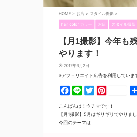
HOME
>
お店
>
スタイル撮影
>
hair color カラー
お店
スタイル撮影
【月1撮影】今年も
やります！
2017年6月2日
※アフェリエイト広告を利用していま
F
Li
T
Pi
a
n
w
nt
こんばんは！ウチマです！
c
e
itt
er
【月1撮影】5月はギリギリでやりま
e
er
e
今回のテーマは
b
st