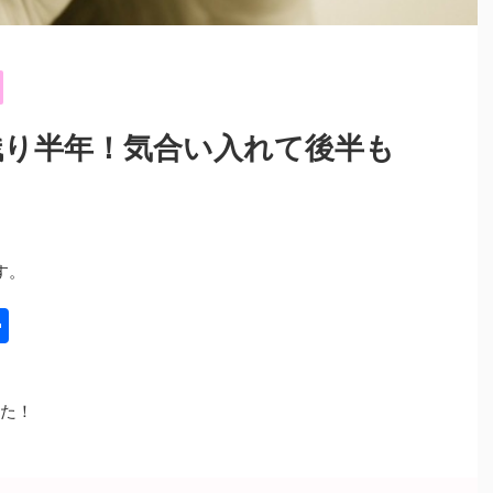
残り半年！気合い入れて後半も
す。
共
有
した！