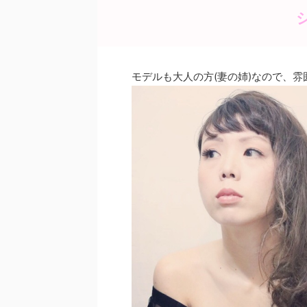
o
o
k
モデルも大人の方(妻の姉)なので、雰