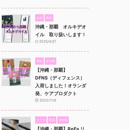
お店
商品
沖縄・那覇 オルキデオ
イル 取り扱いします！
2025/4/27
商品
未分類
【沖縄・那覇】
DFNS（ディフェンス）
入荷しました！オランダ
発、ケアプロダクト
2023/11/9
リファ
商品
未分類
【沖縄・那覇】ReFa リ