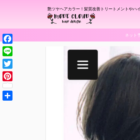
艶ツヤヘアカラー！髪質改善トリートメントやハ
ネット
F
a
L
c
i
T
e
n
w
P
b
e
i
i
o
t
共
n
o
t
有
t
k
e
e
r
r