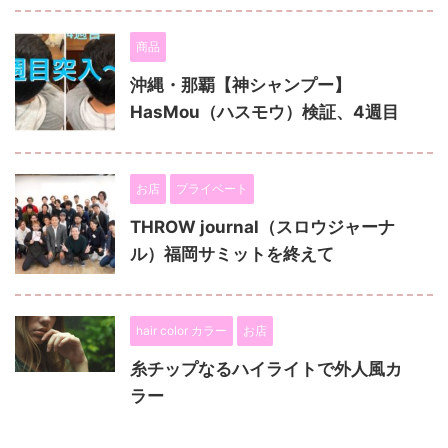
商品
沖縄・那覇【神シャンプー】
HasMou（ハスモウ）検証、4週目
お店
プライベート
THROW journal（スロウジャーナ
ル）福岡サミットを終えて
hair color カラー
お店
糸チップなるハイライトで外人風カ
ラー