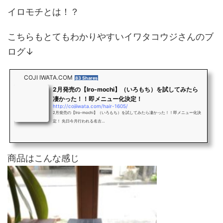
イロモチとは！？
こちらもとてもわかりやすいイワタコウジさんのブ
ログ↓
COJI IWATA.COM
83 Shares
2月発売の【Iro-mochi】（いろもち）を試してみたら
凄かった！！即メニュー化決定！
http://cojiiwata.com/hair-1605/
2月発売の【Iro-mochi】（いろもち）を試してみたら凄かった！！即メニュー化決
定！ 先日今月行われる名古…
商品はこんな感じ