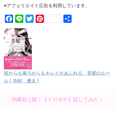
※アフェリエイト広告を利用しています。
F
Li
T
Pi
共
a
n
w
nt
有
c
e
itt
er
e
er
e
b
st
o
o
前からも後ろからもキレイがあふれる 美髪のルー
k
ル [ 寺村 優太 ]
沖縄初上陸！【イロモチ】試してみた！