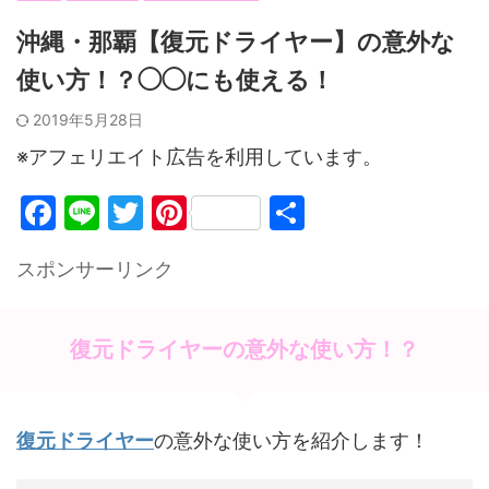
沖縄・那覇【復元ドライヤー】の意外な
使い方！？◯◯にも使える！
2019年5月28日
※アフェリエイト広告を利用しています。
F
Li
T
Pi
共
a
n
w
nt
有
スポンサーリンク
c
e
itt
er
e
er
e
b
st
復元ドライヤーの意外な使い方！？
o
o
復元ドライヤー
の意外な使い方を紹介します！
k