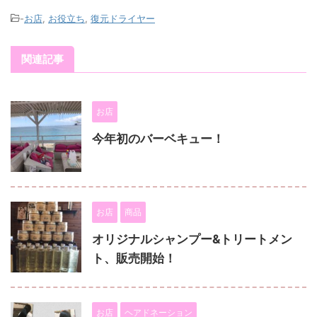
-
お店
,
お役立ち
,
復元ドライヤー
関連記事
お店
今年初のバーベキュー！
お店
商品
オリジナルシャンプー&トリートメン
ト、販売開始！
お店
ヘアドネーション