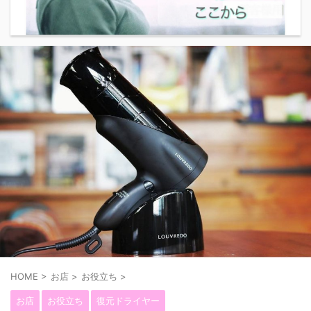
HOME
>
お店
>
お役立ち
>
お店
お役立ち
復元ドライヤー