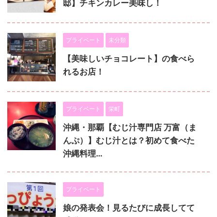
邸】チキンカレー美味し！
プライベート
未分類
【美味しいチョコレート】の食べら
れるお店！
プライベート
栄町
沖縄・那覇【むじ汁専門店 万富（ま
んぷ）】むじ汁とは？初めて食べた
沖縄料理…
プライベート
娘の発表会！見るたびに成長してて