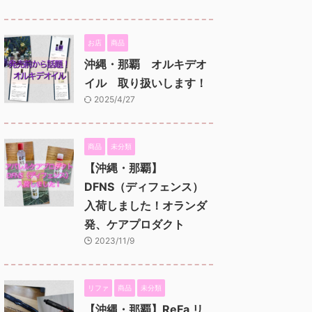
お店
商品
沖縄・那覇 オルキデオ
イル 取り扱いします！
2025/4/27
商品
未分類
【沖縄・那覇】
DFNS（ディフェンス）
入荷しました！オランダ
発、ケアプロダクト
2023/11/9
リファ
商品
未分類
【沖縄・那覇】ReFa リ