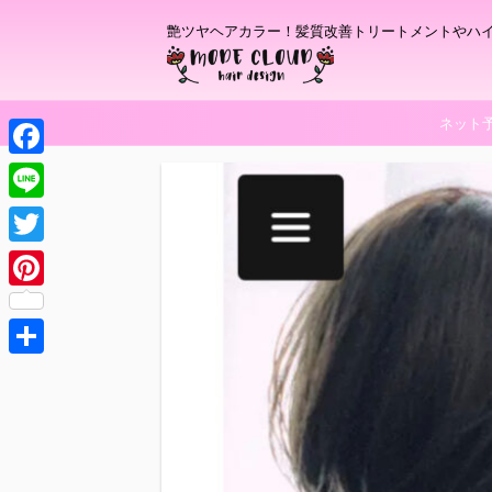
艶ツヤヘアカラー！髪質改善トリートメントやハ
ネット
F
a
L
c
i
T
e
n
w
P
b
e
i
i
o
t
共
n
o
t
有
t
k
e
e
r
r