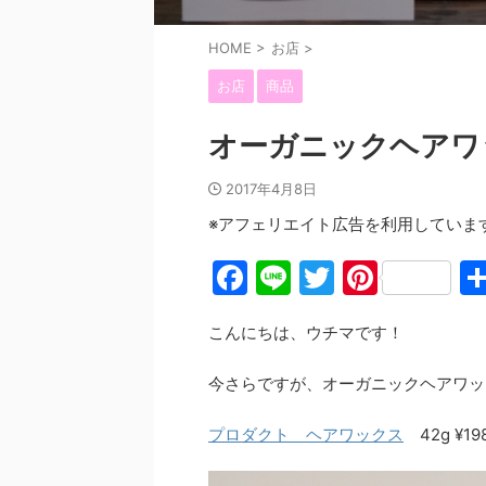
HOME
>
お店
>
お店
商品
オーガニックヘアワ
2017年4月8日
※アフェリエイト広告を利用していま
F
Li
T
Pi
a
n
w
nt
こんにちは、ウチマです！
c
e
itt
er
e
er
e
今さらですが、オーガニックヘアワッ
b
st
プロダクト ヘアワックス
42g ¥19
o
o