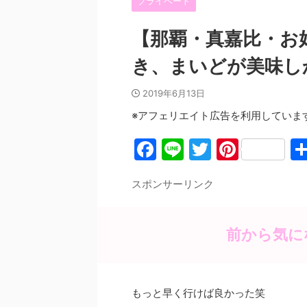
プライベート
【那覇・真嘉比・お
き、まいどが美味し
2019年6月13日
※アフェリエイト広告を利用していま
F
Li
T
Pi
a
n
w
nt
スポンサーリンク
c
e
itt
er
e
er
e
b
st
前から気に
o
o
もっと早く行けば良かった笑
k