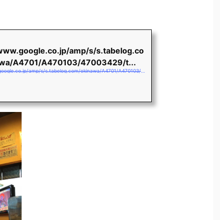
/www.google.co.jp/amp/s/s.tabelog.co
wa/A4701/A470103/47003429/t...
https://www.google.co.jp/amp/s/s.tabelog.com/okinawa/A4701/A470103/47003429/top_amp/