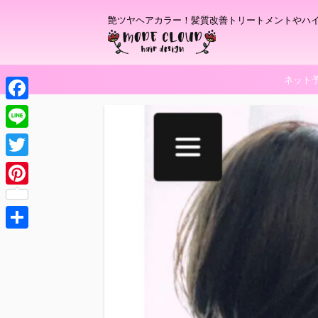
艶ツヤヘアカラー！髪質改善トリートメントやハ
ネット
F
a
L
c
i
T
e
n
w
P
b
e
i
i
o
t
共
n
o
t
有
t
k
e
e
r
r