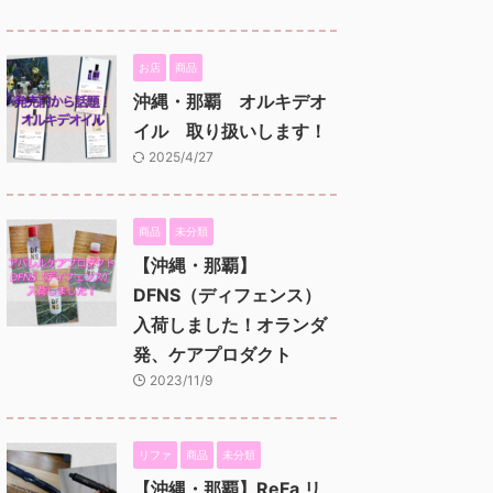
お店
商品
沖縄・那覇 オルキデオ
イル 取り扱いします！
2025/4/27
商品
未分類
【沖縄・那覇】
DFNS（ディフェンス）
入荷しました！オランダ
発、ケアプロダクト
2023/11/9
リファ
商品
未分類
【沖縄・那覇】ReFa リ