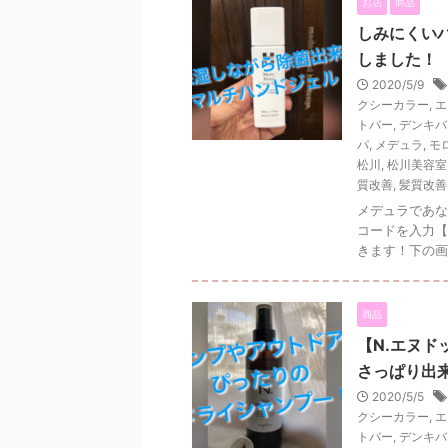
お店
商品
しみにくい
しました！
2020/5/9
クシーカラー
,
エ
トバー
,
デンキバ
パ
,
メデュラ
,
モ
松川
,
松川美容室
質改善
,
髪質改善
メデュラであな
コードを入力【M
きます！下の画
商品
【N.エヌ
さっぱり出
2020/5/5
クシーカラー
,
エ
トバー
,
デンキバ