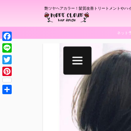
艶ツヤヘアカラー！髪質改善トリートメントやハ
ネット
F
a
L
c
i
T
e
n
w
P
b
e
i
i
o
t
共
n
o
t
有
t
k
e
e
r
r