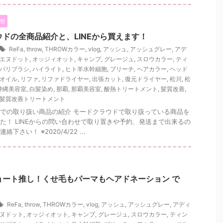
類
ドの全商品紹介と、LINEから買えます！
ReFa
,
throw
,
THROWカラー
,
vlog
,
アッシュ
,
アッシュグレー
,
アデ
エヌドット
,
オッジィオット
,
キャンプ
,
グレージュ
,
スロウカラー
,
ティ
バリブラシ
,
ハイライト
,
ヒト羊水幹細胞
,
ブリーチ
,
ヘアカラー
,
ヘッド
オイル
,
リファ
,
リファドライヤー
,
出張カット
,
復元ドライヤー
,
松川
,
松
沖縄美容室
,
白髪染め
,
那覇
,
那覇美容室
,
酸熱トリートメント
,
髪質改善
,
髪質改善トリートメント
での取り扱い商品の紹介 モードクラウドで取り扱っている商品を
た！ LINEからの問い合わせで取り置きや予約、発送まで出来るの
下さい！ ※2020/4/22 ...
ョート推し！くせ毛もパーマもヘアドネーション で
ReFa
,
throw
,
THROWカラー
,
vlog
,
アッシュ
,
アッシュグレー
,
アディ
ヌドット
,
オッジィオット
,
キャンプ
,
グレージュ
,
スロウカラー
,
ティン