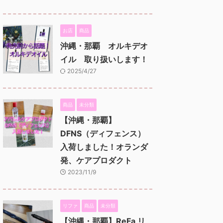
お店
商品
沖縄・那覇 オルキデオ
イル 取り扱いします！
2025/4/27
商品
未分類
【沖縄・那覇】
DFNS（ディフェンス）
入荷しました！オランダ
発、ケアプロダクト
2023/11/9
リファ
商品
未分類
【沖縄・那覇】ReFa リ