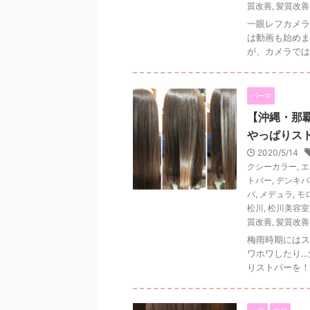
質改善
,
髪質改善
一眼レフカメラ
は動画も始めま
が、カメラでは
パーマ
【沖縄・那
やっぱりス
2020/5/14
クシーカラー
,
エ
トバー
,
デンキバ
パ
,
メデュラ
,
モ
松川
,
松川美容室
質改善
,
髪質改善
梅雨時期にはス
ワホワしたり…
りストパーを！