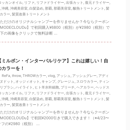
ロッカンオイル
,
リファ
,
リファドライヤー
,
出張カット
,
復元ドライヤー
,
,
沖縄
,
沖縄美容室
,
白髪染め
,
那覇
,
那覇美容室
,
酸熱トリートメント
,
髪
カラー
,
髪質改善トリートメント
ただけのオリジナルシャンプーを作りませんか？今ならクーポン
ODECLOUDu】で初回購入¥6800（税別）が¥2980（税別）で
下の画像をクリックで無料診断 ...
【ミルボン・インターバルリケア】これは嬉しい！自
のカラーを！
ReFa
,
throw
,
THROWカラー
,
vlog
,
アッシュ
,
アッシュグレー
,
アディ
ヌドット
,
オッジィオット
,
キャンプ
,
グレージュ
,
スロウカラー
,
ティン
リブラシ
,
ハイライト
,
ヒト羊水幹細胞
,
ブリーチ
,
ヘアカラー
,
ヘッドス
ロッカンオイル
,
リファ
,
リファドライヤー
,
出張カット
,
復元ドライヤー
,
,
沖縄
,
沖縄美容室
,
白髪染め
,
那覇
,
那覇美容室
,
酸熱トリートメント
,
髪
カラー
,
髪質改善トリートメント
ただけのオリジナルシャンプーを作りませんか？今ならクーポン
ODECLOUDu】で初回¥2000引きで購入できます！（※4/23〜
オフの¥2980（税別） ...