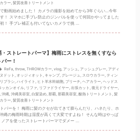
カラー
,
髪質改善トリートメント
で動画始めました！ カメラの撮影を始めてから3年ぐらい…今年
す！ スマホに手ブレ防止のジンバルを使って何回かやってました
初！ 手ブレ補正も付いてないカメラで挑 ...
覇・ストレートパーマ】梅雨にストレスを無くすなら
トパー！
ReFa
,
throw
,
THROWカラー
,
vlog
,
アッシュ
,
アッシュグレー
,
アディ
ヌドット
,
オッジィオット
,
キャンプ
,
グレージュ
,
スロウカラー
,
ティン
リブラシ
,
ハイライト
,
ヒト羊水幹細胞
,
ブリーチ
,
ヘアカラー
,
ヘッドス
ロッカンオイル
,
リファ
,
リファドライヤー
,
出張カット
,
復元ドライヤー
,
,
沖縄
,
沖縄美容室
,
白髪染め
,
那覇
,
那覇美容室
,
酸熱トリートメント
,
髪
カラー
,
髪質改善トリートメント
トパーを！ 梅雨に髪のクセが出てきて膨らんだり、ハネたり、ホ
沖縄の梅雨時期は湿度が高くて大変ですよね！ そんな時はやっぱ
 ノアを使ったストレートパーマでダメー ...