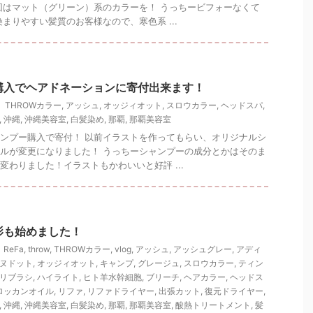
回はマット（グリーン）系のカラーを！ うっちービフォーなくて
染まりやすい髪質のお客様なので、寒色系 ...
購入でヘアドネーションに寄付出来ます！
THROWカラー
,
アッシュ
,
オッジィオット
,
スロウカラー
,
ヘッドスパ
,
,
沖縄
,
沖縄美容室
,
白髪染め
,
那覇
,
那覇美容室
ンプー購入で寄付！ 以前イラストを作ってもらい、オリジナルシ
ルが変更になりました！ うっちーシャンプーの成分とかはそのま
変わりました！イラストもかわいいと好評 ...
影も始めました！
ReFa
,
throw
,
THROWカラー
,
vlog
,
アッシュ
,
アッシュグレー
,
アディ
ヌドット
,
オッジィオット
,
キャンプ
,
グレージュ
,
スロウカラー
,
ティン
リブラシ
,
ハイライト
,
ヒト羊水幹細胞
,
ブリーチ
,
ヘアカラー
,
ヘッドス
ロッカンオイル
,
リファ
,
リファドライヤー
,
出張カット
,
復元ドライヤー
,
,
沖縄
,
沖縄美容室
,
白髪染め
,
那覇
,
那覇美容室
,
酸熱トリートメント
,
髪