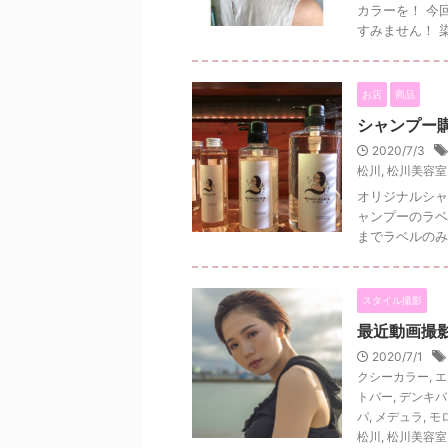
カラーを！ 今
すみません！ 
お店
商品
シャンプー
2020/7/3
松川
,
松川美容室
オリジナルシャ
ャンプーのラベ
までラベルのみ
スタイル撮影
最近動画撮
2020/7/1
クシーカラー
,
エ
トバー
,
デンキバ
パ
,
メデュラ
,
モ
松川
,
松川美容室