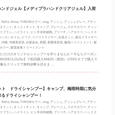
ハンドジェル【メディプラハンドクリアジェル】入荷
ReFa
,
throw
,
THROWカラー
,
vlog
,
アッシュ
,
アッシュグレー
,
アディ
ヌドット
,
オッジィオット
,
キャンプ
,
グレージュ
,
スロウカラー
,
ティン
リブラシ
,
ハイライト
,
ヒト羊水幹細胞
,
ブリーチ
,
ヘアカラー
,
ヘッドス
ロッカンオイル
,
リファ
,
リファドライヤー
,
出張カット
,
復元ドライヤー
,
,
沖縄
,
沖縄美容室
,
白髪染め
,
那覇
,
那覇美容室
,
酸熱トリートメント
,
髪
カラー
,
髪質改善トリートメント
ただけのオリジナルシャンプーを作りませんか？今ならクーポン
ODECLOUDu】で初回購入¥6800（税別）が56%オフで購入で
像をクリックで無料診断を試せま ...
ドット ドライシャンプー】キャンプ、梅雨時期に気分
来るドライシャンプー！
ReFa
,
throw
,
THROWカラー
,
vlog
,
アッシュ
,
アッシュグレー
,
アディ
ヌドット
,
オッジィオット
,
キャンプ
,
グレージュ
,
スロウカラー
,
ティン
リブラシ
,
ハイライト
,
ヒト羊水幹細胞
,
ブリーチ
,
ヘアカラー
,
ヘッドス