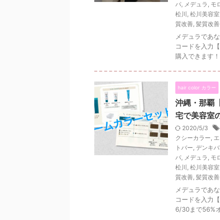
パ
,
メデュラ
,
モ
松川
,
松川美容室
質改善
,
髪質改善
メデュラであな
コードを入力【M
購入できます！
hair color カラー
沖縄・那覇
宅で美容室
2020/5/3
クシーカラー
,
エ
トバー
,
デンキバ
パ
,
メデュラ
,
モ
松川
,
松川美容室
質改善
,
髪質改善
メデュラであな
コードを入力【M
6/30まで56%