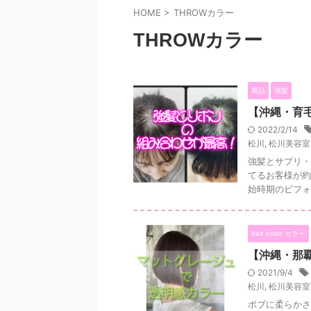
HOME
>
THROWカラー
THROWカラー
商品
強髪
【沖縄・育
2022/2/14
松川
,
松川美容室
強髪とサプリ・
てるお客様が約
始時期のビフォ
hair color カラー
【沖縄・那
2021/9/4
松川
,
松川美容室
ボブに柔らかさ