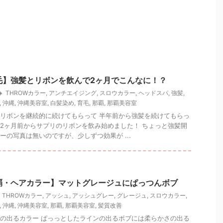
毛】強髪とリボンを飲んで2ヶ月でこんなに！？
THROWカラー
,
アンチエイジング
,
スロウカラー
,
ヘッドスパ
,
強髪
,
,
沖縄
,
沖縄美容室
,
白髪染め
,
育毛
,
那覇
,
那覇美容室
リボンを継続的に続けてもらって 半年前から強髪を続けてもらっ
2ヶ月前からサプリのリボンを飲み始めました！ ちょっと強髪開
ーの写真は無いのですが、少しずつ効果が ...
覇・ヘアカラー】マットグレージュにぱっつんボブ
THROWカラー
,
アッシュ
,
アッシュグレー
,
グレージュ
,
スロウカラー
,
,
沖縄
,
沖縄美容室
,
那覇
,
那覇美容室
,
髪質改善
の出るカラー ぱっっとしたラインの出るボブには柔らかさの出る