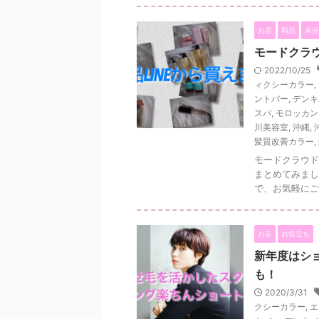
お店
商品
未分
モードクラウ
2022/10/25
ィクシーカラー
,
ントバー
,
デンキ
スパ
,
モロッカン
川美容室
,
沖縄
,
髪質改善カラー
,
モードクラウド
まとめてみまし
で、お気軽にご連絡
お店
お役立ち
新年度はシ
も！
2020/3/31
クシーカラー
,
エ