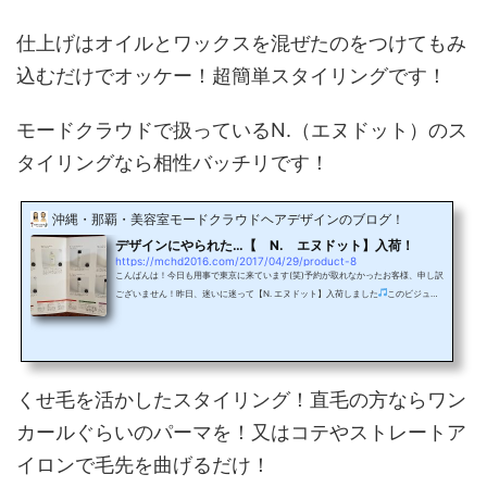
仕上げはオイルとワックスを混ぜたのをつけてもみ
込むだけでオッケー！超簡単スタイリングです！
モードクラウドで扱っているN.（エヌドット）のス
タイリングなら相性バッチリです！
沖縄・那覇・美容室モードクラウドヘアデザインのブログ！
デザインにやられた…【 N. エヌドット】入荷！
https://mchd2016.com/2017/04/29/product-8
こんばんは！今日も用事で東京に来ています(笑)予約が取れなかったお客様、申し訳
ございません！昨日、迷いに迷って【N. エヌドット】入荷しました
このビジュア
ルはなかなかイケてます！パンフも小さいのも、大きいのも、スタイリングが載っ
ていて、使い方も分かりやすい！ナチュラルバーム、ポリッシュオイルはスタイリ
ング後に手に残ったので、そのまま肌に付けることができるので、肌の保湿、ケア
が出来ます！すごいですよね！？スプレー類、スタイリングセラムもなかなか使い
やすそう！残念なのが一つ一つ画像を撮ってな...
くせ毛を活かしたスタイリング！直毛の方ならワン
カールぐらいのパーマを！又はコテやストレートア
イロンで毛先を曲げるだけ！