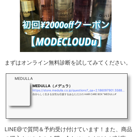
まずはオンライン無料診断を試してみてください。
MEDULLA
MEDULLA（メデュラ）
https://store.medulla.co.jp/questions?_ga=2.186097901.558837875.1569732036-797101365.1569732036
自分らしく生きる女性を応援するあなただけの HAIR CARE BOX “MEDULLA”
LINE@で質問＆予約受け付けています！また、商品