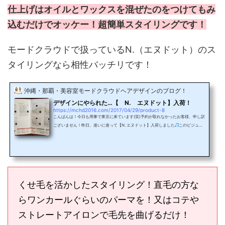
仕上げはオイルとワックスを混ぜたのをつけてもみ
込むだけでオッケー！超簡単スタイリングです！
モードクラウドで扱っているN.（エヌドット）のス
タイリングなら相性バッチリです！
沖縄・那覇・美容室モードクラウドヘアデザインのブログ！
デザインにやられた…【 N. エヌドット】入荷！
https://mchd2016.com/2017/04/29/product-8
こんばんは！今日も用事で東京に来ています(笑)予約が取れなかったお客様、申し訳
ございません！昨日、迷いに迷って【N. エヌドット】入荷しました
このビジュア
ルはなかなかイケてます！パンフも小さいのも、大きいのも、スタイリングが載っ
ていて、使い方も分かりやすい！ナチュラルバーム、ポリッシュオイルはスタイリ
ング後に手に残ったので、そのまま肌に付けることができるので、肌の保湿、ケア
が出来ます！すごいですよね！？スプレー類、スタイリングセラムもなかなか使い
やすそう！残念なのが一つ一つ画像を撮ってな...
くせ毛を活かしたスタイリング！直毛の方な
らワンカールぐらいのパーマを！又はコテや
ストレートアイロンで毛先を曲げるだけ！