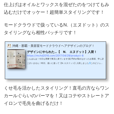
仕上げはオイルとワックスを混ぜたのをつけてもみ
込むだけでオッケー！超簡単スタイリングです！
モードクラウドで扱っているN.（エヌドット）のス
タイリングなら相性バッチリです！
沖縄・那覇・美容室モードクラウドヘアデザインのブログ！
デザインにやられた…【 N. エヌドット】入荷！
https://mchd2016.com/2017/04/29/product-8
こんばんは！今日も用事で東京に来ています(笑)予約が取れなかったお客様、申し訳
ございません！昨日、迷いに迷って【N. エヌドット】入荷しました
このビジュア
ルはなかなかイケてます！パンフも小さいのも、大きいのも、スタイリングが載っ
ていて、使い方も分かりやすい！ナチュラルバーム、ポリッシュオイルはスタイリ
ング後に手に残ったので、そのまま肌に付けることができるので、肌の保湿、ケア
が出来ます！すごいですよね！？スプレー類、スタイリングセラムもなかなか使い
やすそう！残念なのが一つ一つ画像を撮ってな...
くせ毛を活かしたスタイリング！直毛の方ならワン
カールぐらいのパーマを！又はコテやストレートア
イロンで毛先を曲げるだけ！