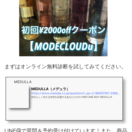
まずはオンライン無料診断を試してみてください。
MEDULLA
MEDULLA（メデュラ）
https://store.medulla.co.jp/questions?_ga=2.186097901.558837875.1569732036-797101365.1569732036
自分らしく生きる女性を応援するあなただけの HAIR CARE BOX “MEDULLA”
LINE@で質問＆予約受け付けています！また、商品