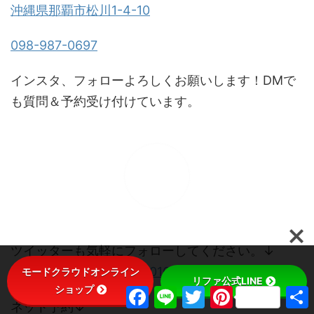
沖縄県那覇市松川1-4-10
098-987-0697
インスタ、フォローよろしくお願いします！DMで
も質問＆予約受け付けています。
ツイッターも気軽にフォローしてください。↓
Tweets by modecloud2016
モードクラウドオンライン
リファ公式LINE
ショップ
F
L
T
P
a
i
w
i
ネット予約↓