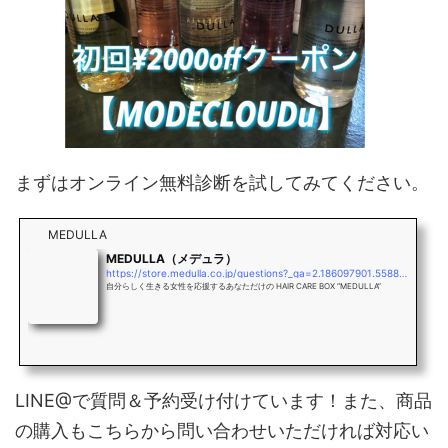
まずはオンライン無料診断を試してみてください。
MEDULLA
MEDULLA（メデュラ）
https://store.medulla.co.jp/questions?_ga=2.186097901.558837875.1569732036-797101365.1569732036
自分らしく生きる女性を応援するあなただけの HAIR CARE BOX “MEDULLA”
LINE@で質問＆予約受け付けています！また、商品
の購入もこちらから問い合わせいただければ対応い