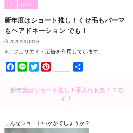
お店
お役立ち
新年度はショート推し！くせ毛もパーマ
もヘアドネーション でも！
2020年3月31日
※アフェリエイト広告を利用しています。
F
Li
T
Pi
共
a
n
w
nt
有
c
e
itt
er
新年度はショート推し！手入れも楽！？で
e
er
e
す！
b
st
o
o
こんなショートいかがでしょうか？