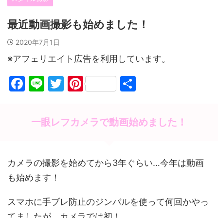
最近動画撮影も始めました！
2020年7月1日
※アフェリエイト広告を利用しています。
F
Li
T
Pi
共
a
n
w
nt
有
c
e
itt
er
一眼レフカメラで動画始めました！
e
er
e
b
st
o
カメラの撮影を始めてから3年ぐらい…今年は動画
o
も始めます！
k
スマホに手ブレ防止のジンバルを使って何回かやっ
てましたが、カメラでは初！