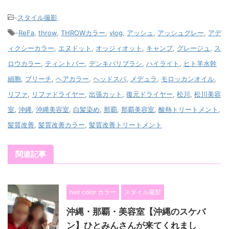
-
スタイル撮影
-
ReFa
,
throw
,
THROWカラー
,
vlog
,
アッシュ
,
アッシュグレー
,
アデ
ィクシーカラー
,
エヌドット
,
オッジィオット
,
キャンプ
,
グレージュ
,
ス
ロウカラー
,
ティントバー
,
デンキバリブラシ
,
ハイライト
,
ヒト羊水幹
細胞
,
ブリーチ
,
ヘアカラー
,
ヘッドスパ
,
メデュラ
,
モロッカンオイル
,
リファ
,
リファドライヤー
,
出張カット
,
復元ドライヤー
,
松川
,
松川美容
室
,
沖縄
,
沖縄美容室
,
白髪染め
,
那覇
,
那覇美容室
,
酸熱トリートメント
,
髪質改善
,
髪質改善カラー
,
髪質改善トリートメント
関連記事
hair color カラー
スタイル撮影
沖縄・那覇・美容室【沖縄のスケバ
ン】ひとみんさんが来てくれまし