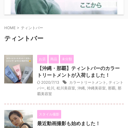
HOME
>
ティントバー
ティントバー
お店
商品
未分類
【沖縄・那覇】ティントバーのカラー
トリートメントが入荷しました！
2020/7/13
カラートリートメント
,
ティント
バー
,
松川
,
松川美容室
,
沖縄
,
沖縄美容室
,
那覇
,
那
覇美容室
スタイル撮影
最近動画撮影も始めました！