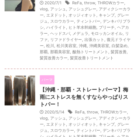
2020/7/1
ReFa
,
throw
,
THROWカラー
,
vlog
,
アッシュ
,
アッシュグレー
,
アディクシーカラ
ー
,
エヌドット
,
オッジィオット
,
キャンプ
,
グレー
ジュ
,
スロウカラー
,
ティントバー
,
デンキバリブラ
シ
,
ハイライト
,
ヒト羊水幹細胞
,
ブリーチ
,
ヘアカ
ラー
,
ヘッドスパ
,
メデュラ
,
モロッカンオイル
,
リ
ファ
,
リファドライヤー
,
出張カット
,
復元ドライヤ
ー
,
松川
,
松川美容室
,
沖縄
,
沖縄美容室
,
白髪染め
,
那覇
,
那覇美容室
,
酸熱トリートメント
,
髪質改善
,
髪質改善カラー
,
髪質改善トリートメント
パーマ
【沖縄・那覇・ストレートパーマ】梅
雨にストレスを無くすならやっぱりス
トパー！
2020/5/14
ReFa
,
throw
,
THROWカラー
,
vlog
,
アッシュ
,
アッシュグレー
,
アディクシーカラ
ー
,
エヌドット
,
オッジィオット
,
キャンプ
,
グレー
ジュ
,
スロウカラー
,
ティントバー
,
デンキバリブラ
シ
,
ハイライト
,
ヒト羊水幹細胞
,
ブリーチ
,
ヘアカ