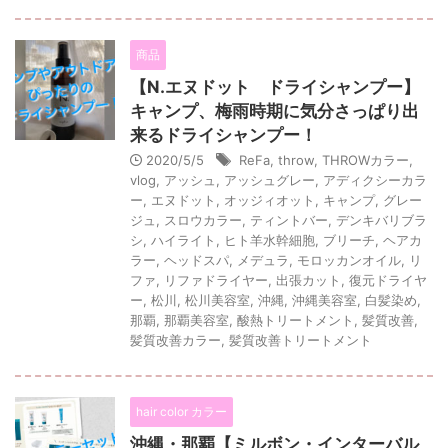
商品
【N.エヌドット ドライシャンプー】
キャンプ、梅雨時期に気分さっぱり出
来るドライシャンプー！
2020/5/5
ReFa
,
throw
,
THROWカラー
,
vlog
,
アッシュ
,
アッシュグレー
,
アディクシーカラ
ー
,
エヌドット
,
オッジィオット
,
キャンプ
,
グレー
ジュ
,
スロウカラー
,
ティントバー
,
デンキバリブラ
シ
,
ハイライト
,
ヒト羊水幹細胞
,
ブリーチ
,
ヘアカ
ラー
,
ヘッドスパ
,
メデュラ
,
モロッカンオイル
,
リ
ファ
,
リファドライヤー
,
出張カット
,
復元ドライヤ
ー
,
松川
,
松川美容室
,
沖縄
,
沖縄美容室
,
白髪染め
,
那覇
,
那覇美容室
,
酸熱トリートメント
,
髪質改善
,
髪質改善カラー
,
髪質改善トリートメント
hair color カラー
沖縄・那覇【ミルボン・インターバル