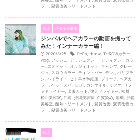
ラー
,
髪質改善トリートメント
お店
スタイル撮影
ジンバルでヘアカラーの動画を撮って
みた！インナーカラー編！
2020/3/25
ReFa
,
throw
,
THROWカラー
,
vlog
,
アッシュ
,
アッシュグレー
,
アディクシーカラ
ー
,
エヌドット
,
オッジィオット
,
キャンプ
,
グレー
ジュ
,
スロウカラー
,
ティントバー
,
デンキバリブラ
シ
,
ハイライト
,
ヒト羊水幹細胞
,
ブリーチ
,
ヘアカ
ラー
,
ヘッドスパ
,
モロッカンオイル
,
リファ
,
リフ
ァドライヤー
,
出張カット
,
復元ドライヤー
,
松川
,
松川美容室
,
沖縄
,
沖縄美容室
,
白髪染め
,
那覇
,
那覇
美容室
,
酸熱トリートメント
,
髪質改善
,
髪質改善カ
ラー
,
髪質改善トリートメント
お店