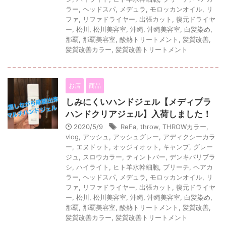
ラー
,
ヘッドスパ
,
メデュラ
,
モロッカンオイル
,
リ
ファ
,
リファドライヤー
,
出張カット
,
復元ドライヤ
ー
,
松川
,
松川美容室
,
沖縄
,
沖縄美容室
,
白髪染め
,
那覇
,
那覇美容室
,
酸熱トリートメント
,
髪質改善
,
髪質改善カラー
,
髪質改善トリートメント
お店
商品
しみにくいハンドジェル【メディプラ
ハンドクリアジェル】入荷しました！
2020/5/9
ReFa
,
throw
,
THROWカラー
,
vlog
,
アッシュ
,
アッシュグレー
,
アディクシーカラ
ー
,
エヌドット
,
オッジィオット
,
キャンプ
,
グレー
ジュ
,
スロウカラー
,
ティントバー
,
デンキバリブラ
シ
,
ハイライト
,
ヒト羊水幹細胞
,
ブリーチ
,
ヘアカ
ラー
,
ヘッドスパ
,
メデュラ
,
モロッカンオイル
,
リ
ファ
,
リファドライヤー
,
出張カット
,
復元ドライヤ
ー
,
松川
,
松川美容室
,
沖縄
,
沖縄美容室
,
白髪染め
,
那覇
,
那覇美容室
,
酸熱トリートメント
,
髪質改善
,
髪質改善カラー
,
髪質改善トリートメント