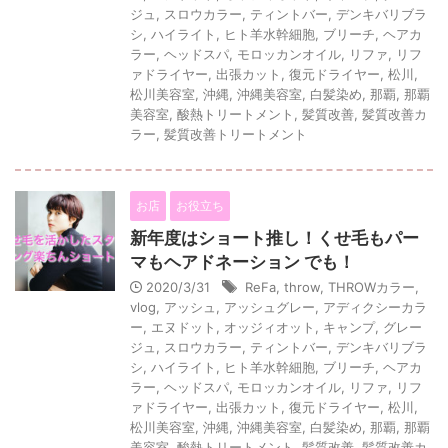
ジュ
,
スロウカラー
,
ティントバー
,
デンキバリブラ
シ
,
ハイライト
,
ヒト羊水幹細胞
,
ブリーチ
,
ヘアカ
ラー
,
ヘッドスパ
,
モロッカンオイル
,
リファ
,
リフ
ァドライヤー
,
出張カット
,
復元ドライヤー
,
松川
,
松川美容室
,
沖縄
,
沖縄美容室
,
白髪染め
,
那覇
,
那覇
美容室
,
酸熱トリートメント
,
髪質改善
,
髪質改善カ
ラー
,
髪質改善トリートメント
お店
お役立ち
新年度はショート推し！くせ毛もパー
マもヘアドネーション でも！
2020/3/31
ReFa
,
throw
,
THROWカラー
,
vlog
,
アッシュ
,
アッシュグレー
,
アディクシーカラ
ー
,
エヌドット
,
オッジィオット
,
キャンプ
,
グレー
ジュ
,
スロウカラー
,
ティントバー
,
デンキバリブラ
シ
,
ハイライト
,
ヒト羊水幹細胞
,
ブリーチ
,
ヘアカ
ラー
,
ヘッドスパ
,
モロッカンオイル
,
リファ
,
リフ
ァドライヤー
,
出張カット
,
復元ドライヤー
,
松川
,
松川美容室
,
沖縄
,
沖縄美容室
,
白髪染め
,
那覇
,
那覇
美容室
,
酸熱トリートメント
,
髪質改善
,
髪質改善カ