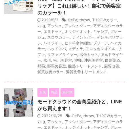
リケア】これは嬉しい！自宅で美容室
のカラーを！
2020/5/3
ReFa
,
throw
,
THROWカラー
,
vlog
,
アッシュ
,
アッシュグレー
,
アディクシーカラ
ー
,
エヌドット
,
オッジィオット
,
キャンプ
,
グレー
ジュ
,
スロウカラー
,
ティントバー
,
デンキバリブラ
シ
,
ハイライト
,
ヒト羊水幹細胞
,
ブリーチ
,
ヘアカ
ラー
,
ヘッドスパ
,
メデュラ
,
モロッカンオイル
,
リ
ファ
,
リファドライヤー
,
出張カット
,
復元ドライヤ
ー
,
松川
,
松川美容室
,
沖縄
,
沖縄美容室
,
白髪染め
,
那覇
,
那覇美容室
,
酸熱トリートメント
,
髪質改善
,
髪質改善カラー
,
髪質改善トリートメント
お店
商品
未分類
モードクラウドの全商品紹介と、LINE
から買えます！
2022/10/25
ReFa
,
throw
,
THROWカラー
,
vlog
,
アッシュ
,
アッシュグレー
,
アディクシーカラ
ー
,
エヌドット
,
オッジィオット
,
キャンプ
,
グレー