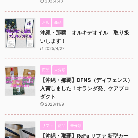
2026/6/3
お店
商品
沖縄・那覇 オルキデオイル 取り扱
いします！
2025/4/27
商品
未分類
【沖縄・那覇】DFNS（ディフェンス）
入荷しました！オランダ発、ケアプロ
ダクト
2023/11/9
リファ
商品
未分類
【沖縄・那覇】ReFa リファ 新型カー