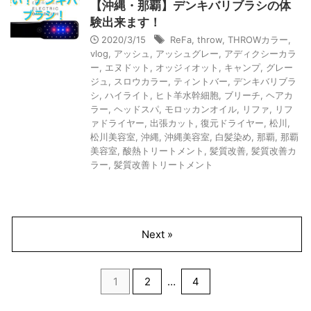
【沖縄・那覇】デンキバリブラシの体
験出来ます！
2020/3/15
ReFa
,
throw
,
THROWカラー
,
vlog
,
アッシュ
,
アッシュグレー
,
アディクシーカラ
ー
,
エヌドット
,
オッジィオット
,
キャンプ
,
グレー
ジュ
,
スロウカラー
,
ティントバー
,
デンキバリブラ
シ
,
ハイライト
,
ヒト羊水幹細胞
,
ブリーチ
,
ヘアカ
ラー
,
ヘッドスパ
,
モロッカンオイル
,
リファ
,
リフ
ァドライヤー
,
出張カット
,
復元ドライヤー
,
松川
,
松川美容室
,
沖縄
,
沖縄美容室
,
白髪染め
,
那覇
,
那覇
美容室
,
酸熱トリートメント
,
髪質改善
,
髪質改善カ
ラー
,
髪質改善トリートメント
Next »
1
2
…
4