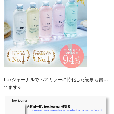
bexジャーナルでヘアカラーに特化した記事も書い
てます↓
bex journal
内間雄一朗, bex journal 投稿者
https://www.beautyexperience.com/bexjournal/author/yuichiro_uchima