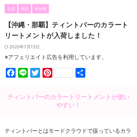
お店
商品
未分類
【沖縄・那覇】ティントバーのカラート
リートメントが入荷しました！
2020年7月13日
※アフェリエイト広告を利用しています。
F
Li
T
Pi
共
a
n
w
nt
有
c
e
itt
er
ティントバーのカラートリートメントが使い
e
er
e
やすい！
b
st
o
o
ティントバーとはモードクラウドで扱っているカラ