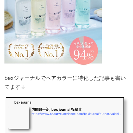
bexジャーナルでヘアカラーに特化した記事も書い
てます↓
bex journal
内間雄一朗, bex journal 投稿者
https://www.beautyexperience.com/bexjournal/author/yuichiro_uchima