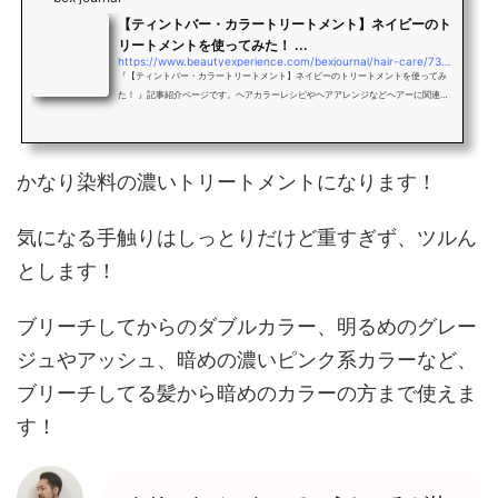
【ティントバー・カラートリートメント】ネイビーのト
リートメントを使ってみた！ ...
https://www.beautyexperience.com/bexjournal/hair-care/73734
『【ティントバー・カラートリートメント】ネイビーのトリートメントを使ってみ
た！ 』記事紹介ページです。ヘアカラーレシピやヘアアレンジなどヘアーに関連し
た毎日役立つ美容情報を、美容院・美容室・ヘアサロンのスタイリストがお届けす
るWEBマガジン「bex journal 」
かなり染料の濃いトリートメントになります！
気になる手触りはしっとりだけど重すぎず、ツルん
とします！
ブリーチしてからのダブルカラー、明るめのグレー
ジュやアッシュ、暗めの濃いピンク系カラーなど、
ブリーチしてる髪から暗めのカラーの方まで使えま
す！