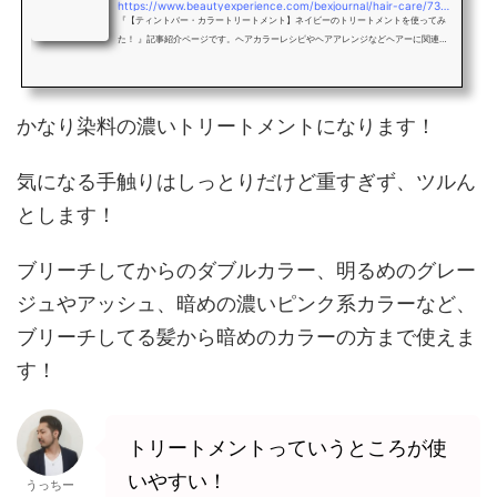
https://www.beautyexperience.com/bexjournal/hair-care/73734
『【ティントバー・カラートリートメント】ネイビーのトリートメントを使ってみ
た！ 』記事紹介ページです。ヘアカラーレシピやヘアアレンジなどヘアーに関連し
た毎日役立つ美容情報を、美容院・美容室・ヘアサロンのスタイリストがお届けす
るWEBマガジン「bex journal 」
かなり染料の濃いトリートメントになります！
気になる手触りはしっとりだけど重すぎず、ツルん
とします！
ブリーチしてからのダブルカラー、明るめのグレー
ジュやアッシュ、暗めの濃いピンク系カラーなど、
ブリーチしてる髪から暗めのカラーの方まで使えま
す！
トリートメントっていうところが使
いやすい！
うっちー