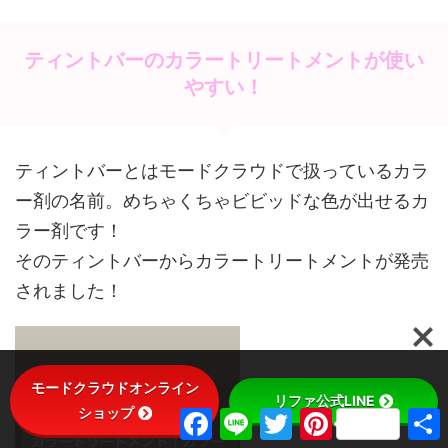
ティントバーのカラートリートメントが使い
やすい！
ティントバーとはモードクラウドで扱っているカラ
ー剤の名前。めちゃくちゃビビッドな色が出せるカ
ラー剤です！
そのティントバーからカラートリートメントが発売
されました！
モードクラウドオンライン
リファ公式LINE
ショップ
F
L
T
P
a
i
w
i