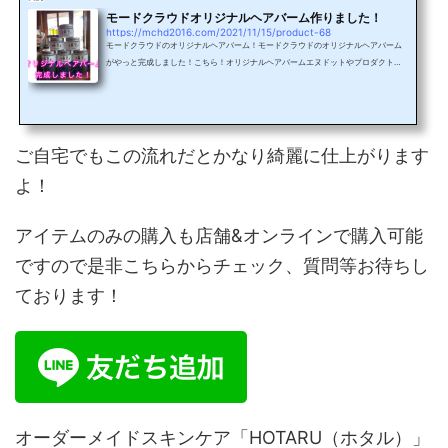
すぐ出ます！ミーミルは酸熱トリートメントの工程の中にも...
モードクラウドオリジナルヘアバーム作りました！
https://mchd2016.com/2021/11/15/product-68
モードクラウドのオリジナルヘアバーム！モードクラウドのオリジナルヘアバーム
がやっと完成しました！こちら！オリジナルヘアバームエヌドットやプロダクトの
バームの様に硬くなく、柔らかめのバームになります！見た感じも柔らかそう！？
手に取るとこんな感じです！手に乗せただけで溶ける少し伸ばすだけでスッとオイ
ル状に！簡単にオイル状になるので、髪になじみよく、付けやすいです！ストレー
トにスタイリングする際はサラサラ感を残したいので、爪にちょっと乗るぐらい
（米粒2〜3粒分ぐらい）サラサラストレートには米粒2〜3つ...
ご自宅でもこの流れだとかなり綺麗に仕上がります
よ！
アイテムのみの購入も店舗&オンラインで購入可能
ですので是非こちらからチェック、質問等お待ちし
ております！
オーダーメイドスキンケア「HOTARU（ホタル）」