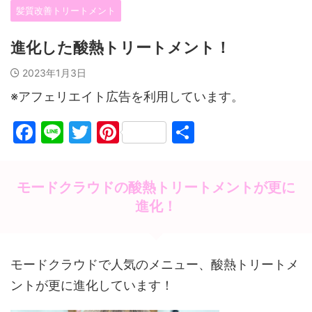
髪質改善トリートメント
進化した酸熱トリートメント！
2023年1月3日
※アフェリエイト広告を利用しています。
F
Li
T
Pi
共
a
n
w
nt
有
c
e
itt
er
モードクラウドの酸熱トリートメントが更に
e
er
e
進化！
b
st
o
o
モードクラウドで人気のメニュー、酸熱トリートメ
k
ントが更に進化しています！