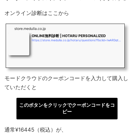
オンライン診断はここから
store.medulla.co.jp
ONLINE無料診断 | HOTARU PERSONALIZED
https://store.medulla.co.jp/hotaru/questions?fbclid=IwAR3gtD363DlS2b10EtpVY1iicodaD3rqYmEXutncLouJo4bJsKXNMDFoc_M
モードクラウドのクーポンコードを入力して購入し
ていただくと
このボタンをクリックでクーポンコードをコ
ピー
通常¥16445（税込）が、