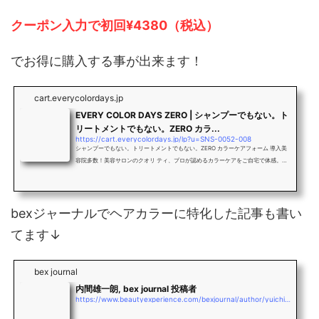
クーポン入力で初回¥4380（税込）
でお得に購入する事が出来ます！
cart.everycolordays.jp
EVERY COLOR DAYS ZERO | シャンプーでもない。ト
リートメントでもない。ZERO カラ...
https://cart.everycolordays.jp/lp?u=SNS-0052-008
シャンプーでもない。トリートメントでもない。ZERO カラーケアフォーム 導入美
容院多数！美容サロンのクオリ ティ、プロが認めるカラーケアをご自宅で体感。毎
日のシャンプー前に使うだけの簡単ケア
bexジャーナルでヘアカラーに特化した記事も書い
てます↓
bex journal
内間雄一朗, bex journal 投稿者
https://www.beautyexperience.com/bexjournal/author/yuichiro_uchima