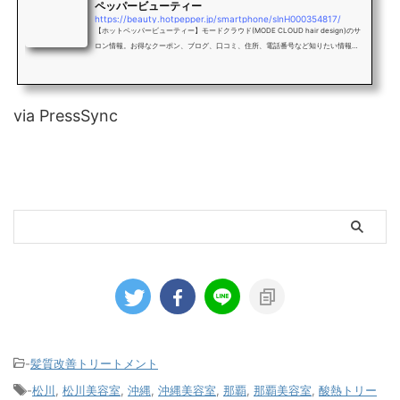
ペッパービューティー
https://beauty.hotpepper.jp/smartphone/slnH000354817/
【ホットペッパービューティー】モードクラウド(MODE CLOUD hair design)のサ
ロン情報。お得なクーポン、ブログ、口コミ、住所、電話番号など知りたい情報満
載です。
via PressSync
-
髪質改善トリートメント
-
松川
,
松川美容室
,
沖縄
,
沖縄美容室
,
那覇
,
那覇美容室
,
酸熱トリー