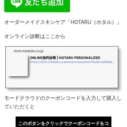
オーダーメイドスキンケア「HOTARU（ホタル）」
オンライン診断はここから
store.medulla.co.jp
ONLINE無料診断 | HOTARU PERSONALIZED
https://store.medulla.co.jp/hotaru/questions?fbclid=IwAR3gtD363DlS2b10EtpVY1iicodaD3rqYmEXutncLouJo4bJsKXNMDFoc_M
モードクラウドのクーポンコードを入力して購入し
ていただくと
このボタンをクリックでクーポンコードをコ