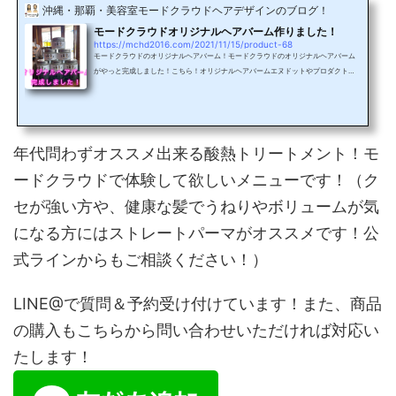
沖縄・那覇・美容室モードクラウドヘアデザインのブログ！
モードクラウドオリジナルヘアバーム作りました！
https://mchd2016.com/2021/11/15/product-68
モードクラウドのオリジナルヘアバーム！モードクラウドのオリジナルヘアバーム
がやっと完成しました！こちら！オリジナルヘアバームエヌドットやプロダクトの
バームの様に硬くなく、柔らかめのバームになります！見た感じも柔らかそう！？
手に取るとこんな感じです！手に乗せただけで溶ける少し伸ばすだけでスッとオイ
ル状に！簡単にオイル状になるので、髪になじみよく、付けやすいです！ストレー
トにスタイリングする際はサラサラ感を残したいので、爪にちょっと乗るぐらい
（米粒2〜3粒分ぐらい）サラサラストレートには米粒2〜3つ...
年代問わずオススメ出来る酸熱トリートメント！モ
ードクラウドで体験して欲しいメニューです！（ク
セが強い方や、健康な髪でうねりやボリュームが気
になる方にはストレートパーマがオススメです！公
式ラインからもご相談ください！）
LINE@で質問＆予約受け付けています！また、商品
の購入もこちらから問い合わせいただければ対応い
たします！