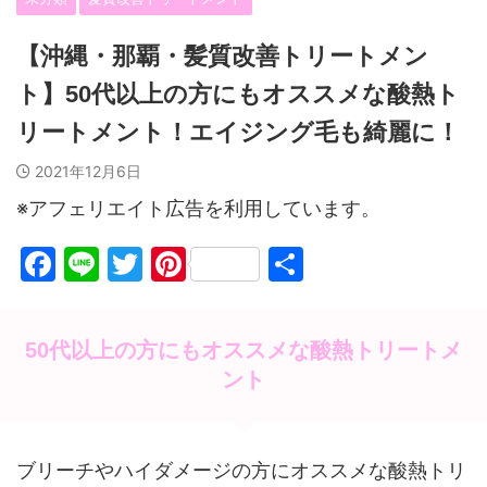
【沖縄・那覇・髪質改善トリートメン
ト】50代以上の方にもオススメな酸熱ト
リートメント！エイジング毛も綺麗に！
2021年12月6日
※アフェリエイト広告を利用しています。
F
Li
T
Pi
共
a
n
w
nt
有
c
e
itt
er
50代以上の方にもオススメな酸熱トリートメ
e
er
e
ント
b
st
o
o
ブリーチやハイダメージの方にオススメな酸熱トリ