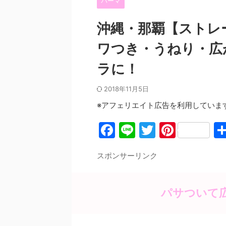
パーマ
沖縄・那覇【ストレ
ワつき・うねり・広
ラに！
2018年11月5日
※アフェリエイト広告を利用していま
F
Li
T
Pi
a
n
w
nt
スポンサーリンク
c
e
itt
er
e
er
e
b
st
パサついて
o