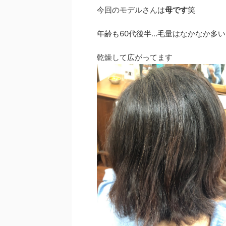
o
今回のモデルさんは
母です
笑
k
年齢も60代後半…毛量はなかなか多
乾燥して広がってます