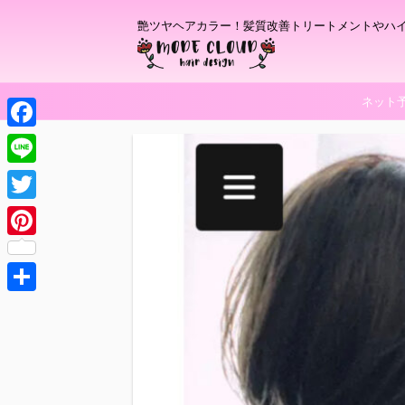
艶ツヤヘアカラー！髪質改善トリートメントやハ
ネット
F
a
L
c
i
T
e
n
w
P
b
e
i
i
o
t
共
n
o
t
有
t
k
e
e
r
r