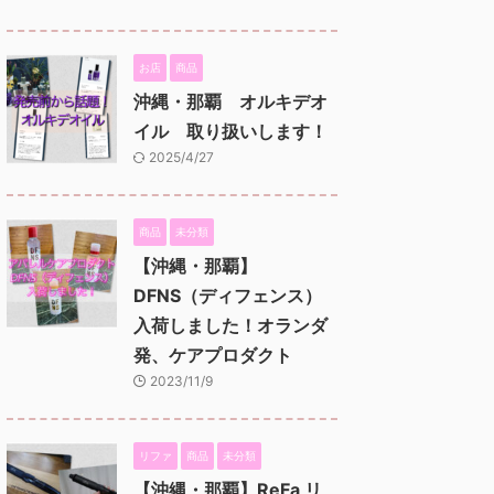
お店
商品
沖縄・那覇 オルキデオ
イル 取り扱いします！
2025/4/27
商品
未分類
【沖縄・那覇】
DFNS（ディフェンス）
入荷しました！オランダ
発、ケアプロダクト
2023/11/9
リファ
商品
未分類
【沖縄・那覇】ReFa リ