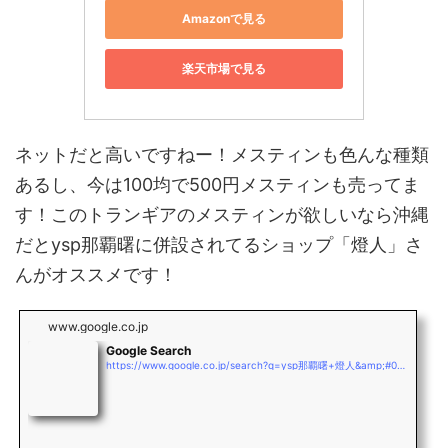
Amazonで見る
楽天市場で見る
ネットだと高いですねー！メスティンも色んな種類
あるし、今は100均で500円メスティンも売ってま
す！このトランギアのメスティンが欲しいなら沖縄
だとysp那覇曙に併設されてるショップ「燈人」さ
んがオススメです！
www.google.co.jp
Google Search
https://www.google.co.jp/search?q=ysp那覇曙+燈人&amp;#038;client=safari&amp;#038;hl=ja-jp&amp;#038;sxsrf=AOaemvKHwsSLEknzR2Q4my9aSRhnJbNJBg:1630911032036&amp;#038;ei=OLo1YbLWAYK9mAW44orQBw&amp;#038;oq=ysp那覇曙+燈人&amp;#038;gs_lcp=ChNtb2JpbGUtZ3dzLXdpei1zZXJwEAM6CggjELADECcQiwM6BwgAEEcQsAM6BQgAEIAEOgQIABAeOgUIABDNAjoFCCEQoAE6BAgeEApKBAhBGABKBAhBGABQlzNYvFZg3lhoA3AAeAKAAf0BiAGtC5IBBTAuOC4xmAEAoAEByAECuAECwAEB&amp;#038;sclient=mobile-gws-wiz-serp#trex=m_t:lcl_akp,rc_f:rln,rc_ludocids:2726625063392453028,ru_gwp:0,7,ru_lqi:ChN5c3DpgqPopofmm5kg54eI5Lq6GRRxaNlk1D0-WhgiFnlzcCDpgqPopocg5puZIOeHiCDkurqSARFtb3RvcmN5Y2xlX2RlYWxlcqoBCxABKgciA3lzcCgI,ru_phdesc:ENKVT9DoYZg,trex_id:agJwfd