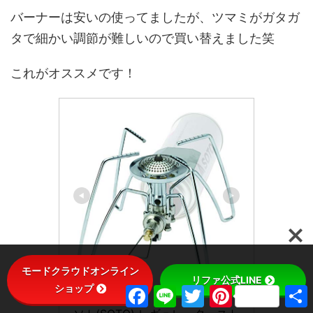
バーナーは安いの使ってましたが、ツマミがガタガ
タで細かい調節が難しいので買い替えました笑
これがオススメです！
モードクラウドオンライン
リファ公式LINE
ショップ
ソト(SOTO)
F
L
T
P
a
i
w
i