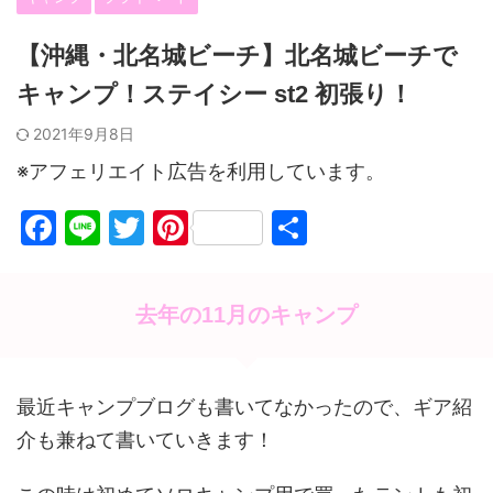
【沖縄・北名城ビーチ】北名城ビーチで
キャンプ！ステイシー st2 初張り！
2021年9月8日
※アフェリエイト広告を利用しています。
F
Li
T
Pi
共
a
n
w
nt
有
c
e
itt
er
去年の11月のキャンプ
e
er
e
b
st
o
最近キャンプブログも書いてなかったので、ギア紹
o
介も兼ねて書いていきます！
k