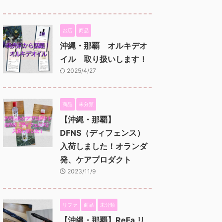
お店
商品
沖縄・那覇 オルキデオ
イル 取り扱いします！
2025/4/27
商品
未分類
【沖縄・那覇】
DFNS（ディフェンス）
入荷しました！オランダ
発、ケアプロダクト
2023/11/9
リファ
商品
未分類
【沖縄・那覇】ReFa リ