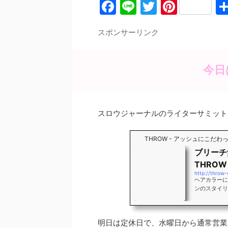
F
Li
T
Pi
a
n
w
nt
スポンサーリンク
c
e
itt
er
e
er
e
b
st
今日
o
o
スロウジャーナルのライターサミット
k
THROW - アッシュにこだ
ブリーチ
THROW
http://throw
ヘアカラーに
ンのスタイリス
明日は定休日で、水曜日から通常営業