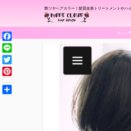
艶ツヤヘアカラー！髪質改善トリートメントやハ
ネット
F
a
L
c
i
T
e
n
w
P
b
e
i
i
o
t
共
n
o
t
有
t
k
e
e
r
r