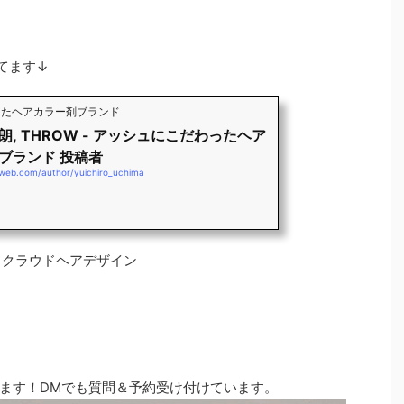
てます↓
わったヘアカラー剤ブランド
朗, THROW - アッシュにこだわったヘア
ブランド 投稿者
-web.com/author/yuichiro_uchima
》モードクラウドヘアデザイン
ます！DMでも質問＆予約受け付けています。