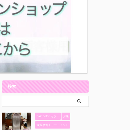
検索
hair color カラー
お店
髪質改善トリートメント