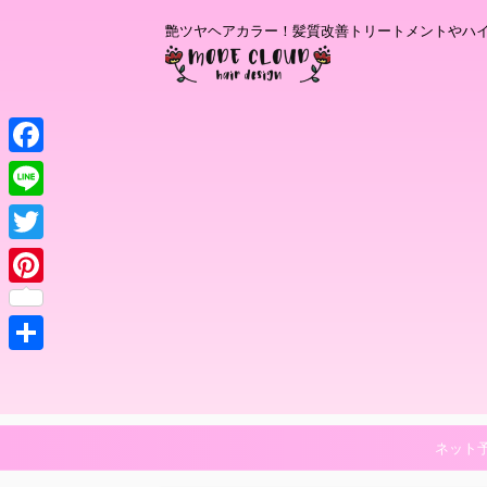
艶ツヤヘアカラー！髪質改善トリートメントやハ
F
a
L
c
i
T
e
n
w
P
b
e
i
i
o
t
共
n
o
t
有
t
k
e
e
ネット
r
r