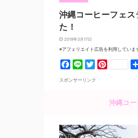
沖縄コーヒーフェス
た！
2019年3月17日
※アフェリエイト広告を利用していま
F
Li
T
Pi
a
n
w
nt
スポンサーリンク
c
e
itt
er
e
er
e
b
st
沖縄コー
o
o
k