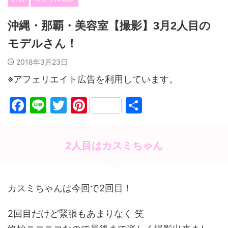
沖縄・那覇・美容室【撮影】3月2人目の
モデルさん！
2018年3月23日
※アフェリエイト広告を利用しています。
F
Li
T
Pi
共
a
n
w
nt
有
c
e
itt
er
2人目はカスミちゃん
e
er
e
b
st
o
カスミちゃんは今回で2回目！
o
2回目だけど緊張もあまりなく 笑
k