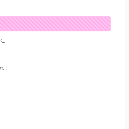
が…
れ！