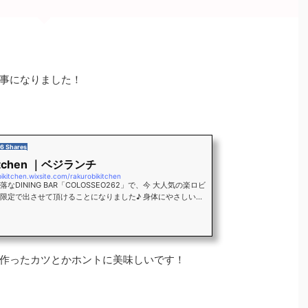
事になりました！
6 Shares
tchen ｜ベジランチ
bikitchen.wixsite.com/rakurobikitchen
なDINING BAR「COLOSSEO262」で、今 大人気の楽ロビ
限定で出させて頂けることになりました♪ 身体にやさしい自
い自然栽培の野菜や、無添加の調味料を使用して、心を込め
す。 楽ロビとはマクロビオティック(玄米菜食)を楽しく楽チ
作る調理方法です。
作ったカツとかホントに美味しいです！