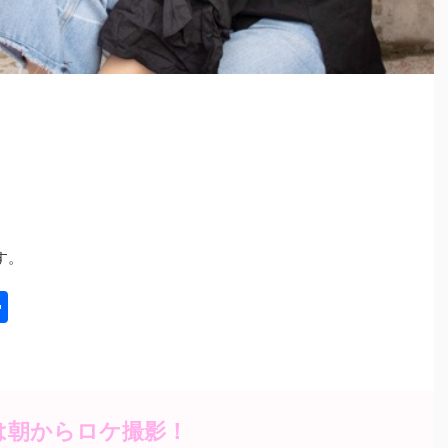
す。
共
有
は朝からロケ撮影！