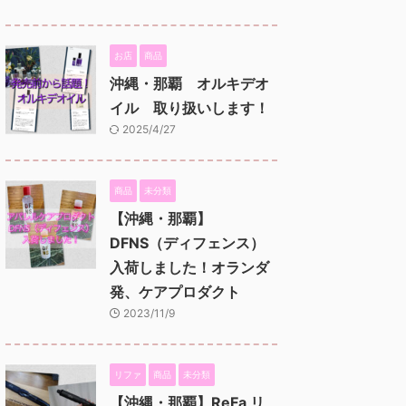
お店
商品
沖縄・那覇 オルキデオ
イル 取り扱いします！
2025/4/27
商品
未分類
【沖縄・那覇】
DFNS（ディフェンス）
入荷しました！オランダ
発、ケアプロダクト
2023/11/9
リファ
商品
未分類
【沖縄・那覇】ReFa リ