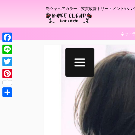
艶ツヤヘアカラー！髪質改善トリートメントやハ
ネット
F
a
L
c
i
T
e
n
w
P
b
e
i
i
o
t
共
n
o
t
有
t
k
e
e
r
r