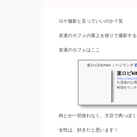
o
o
ロケ撮影と言っていいのか？笑
k
友達のカフェの屋上を借りて撮影する
友達のカフェはここ
楽ロビkitchen ｜ベジランチ
4
楽ロビki
http://rakuro
久茂地のお洒落
料理をランチ
然にもやさし
てお作りしま
ンにお洒落に
肉とか一切使わなく、大豆で肉っぽく
女性は、好きだと思います！