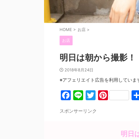
HOME
>
お店
>
お店
明日は朝から撮影！
2018年8月24日
※アフェリエイト広告を利用していま
F
Li
T
Pi
a
n
w
nt
スポンサーリンク
c
e
itt
er
e
er
e
b
st
明日