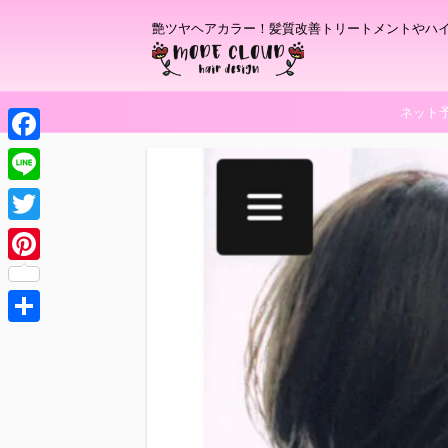
艶ツヤヘアカラー！髪質改善トリートメントやハ
ネット
F
a
L
c
i
T
e
n
w
P
b
e
i
i
o
t
共
n
o
t
有
t
k
e
e
r
r