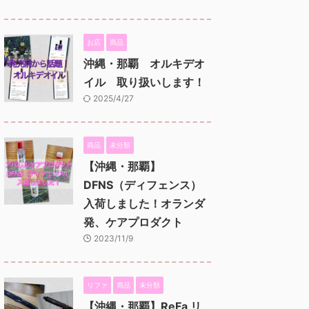
お店
商品
沖縄・那覇 オルキデオ
イル 取り扱いします！
2025/4/27
商品
未分類
【沖縄・那覇】
DFNS（ディフェンス）
入荷しました！オランダ
発、ケアプロダクト
2023/11/9
リファ
商品
未分類
【沖縄・那覇】ReFa リ