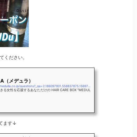
てください。
LLA（メデュラ）
https://store.medulla.co.jp/questions?_ga=2.186097901.558837875.1569732036-797101365.1569732036
る女性を応援するあなただけの HAIR CARE BOX “MEDUL
てます↓