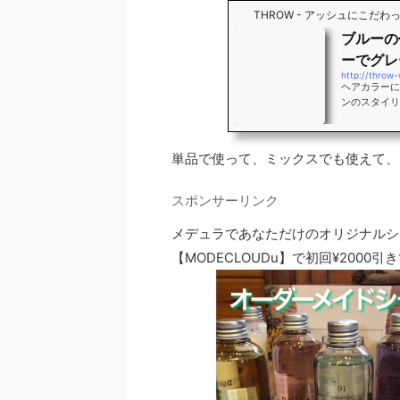
THROW - アッシュにこだ
ブルーの
ーでグレ
http://throw
ヘアカラーに
ンのスタイリス
単品で使って、ミックスでも使えて、
スポンサーリンク
メデュラであなただけのオリジナルシ
【MODECLOUDu】で初回¥2000