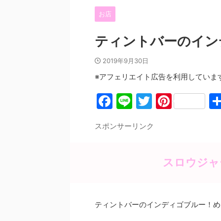
お店
ティントバーのイン
2019年9月30日
※アフェリエイト広告を利用していま
F
Li
T
Pi
a
n
w
nt
スポンサーリンク
c
e
itt
er
e
er
e
b
st
スロウジャ
o
o
ティントバーのインディゴブルー！め
k