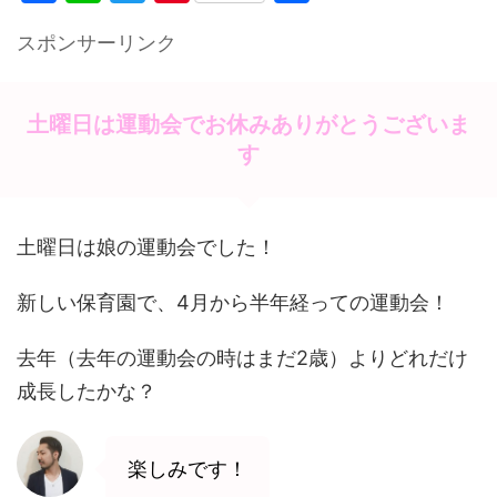
a
n
w
nt
有
スポンサーリンク
c
e
itt
er
e
er
e
b
st
土曜日は運動会でお休みありがとうございま
o
す
o
k
土曜日は娘の運動会でした！
新しい保育園で、4月から半年経っての運動会！
去年（去年の運動会の時はまだ2歳）よりどれだけ
成長したかな？
楽しみです！