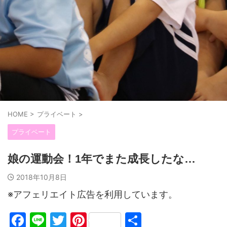
HOME
>
プライベート
>
プライベート
娘の運動会！1年でまた成長したな…
2018年10月8日
※アフェリエイト広告を利用しています。
F
Li
T
Pi
共