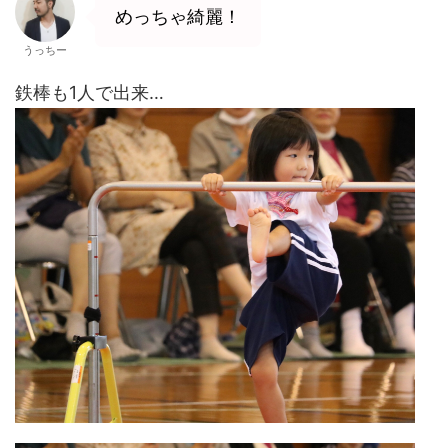
めっちゃ綺麗！
うっちー
鉄棒も1人で出来…