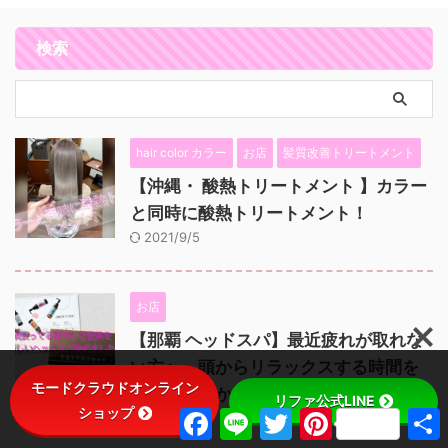
検索
hair color カラー
お店
髪質改善トリートメント
【沖縄・ 酸熱トリートメント 】カラー
と同時に酸熱トリートメント！
2021/9/5
お店
【那覇 ヘッドスパ】最近疲れが取れな
い方へ。頭からリラックスする時間を
モードクラウドオンライン
作りませんか？
リファ公式LINE
ショップ
F
L
T
P
2026/6/3
a
i
w
i