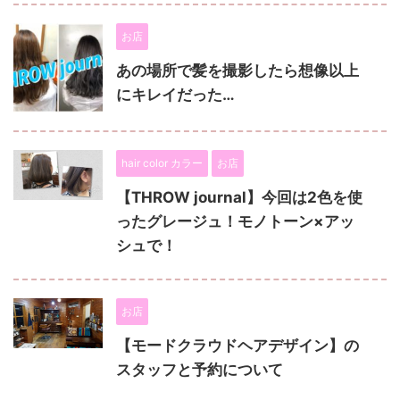
お店
あの場所で髪を撮影したら想像以上
にキレイだった…
hair color カラー
お店
【THROW journal】今回は2色を使
ったグレージュ！モノトーン×アッ
シュで！
お店
【モードクラウドヘアデザイン】の
スタッフと予約について