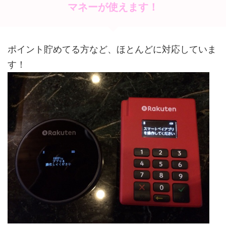
o
マネーが使えます！
k
ポイント貯めてる方など、ほとんどに対応していま
す！