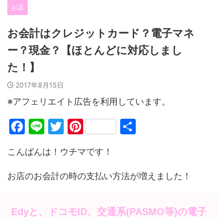
お店
お会計はクレジットカード？電子マネ
ー？現金？【ほとんどに対応しまし
た！】
2017年8月15日
※アフェリエイト広告を利用しています。
F
Li
T
Pi
共
a
n
w
nt
有
こんばんは！ウチマです！
c
e
itt
er
e
er
e
お店のお会計の時の支払い方法が増えました！
b
st
o
Edyと、ドコモID、交通系(PASMO等)の電子