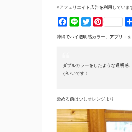
※アフェリエイト広告を利用していま
F
Li
T
Pi
a
n
w
nt
沖縄でハイ透明感カラー、アプリエを
c
e
itt
er
e
er
e
b
st
ダブルカラーをしたような透明感
o
がいいです！
o
k
染める前は少しオレンジより