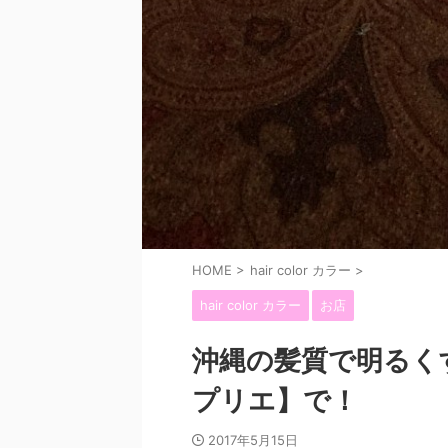
HOME
>
hair color カラー
>
hair color カラー
お店
沖縄の髪質で明るく
プリエ】で！
2017年5月15日