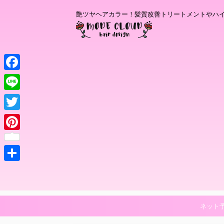
艶ツヤヘアカラー！髪質改善トリートメントやハ
F
a
L
c
i
T
e
n
w
P
b
e
i
i
o
t
共
n
o
t
有
t
k
e
e
ネット
r
r