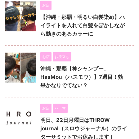
お店
【沖縄・那覇・明るい白髪染め】ハ
イライトを入れて白髪をぼかしなが
ら動きのあるカラーに
お店
お役立ち
沖縄・那覇【神シャンプー、
HasMou（ハスモウ）】7週目！効
果かなりでてない？
お店
パーマ
明日、22日月曜日はTHROW
journal（スロウジャーナル）のライ
ターサミットでお休みします！