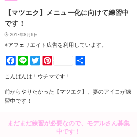
【マツエク】メニュー化に向けて練習中
です！
2017年8月9日
※アフェリエイト広告を利用しています。
F
Li
T
Pi
共
a
n
w
nt
有
こんばんは！ウチマです！
c
e
itt
er
e
er
e
前からやりたかった【マツエク】、妻のアイコが練
b
st
習中です！
o
o
まだまだ練習が必要なので、モデルさん募集
k
中です！