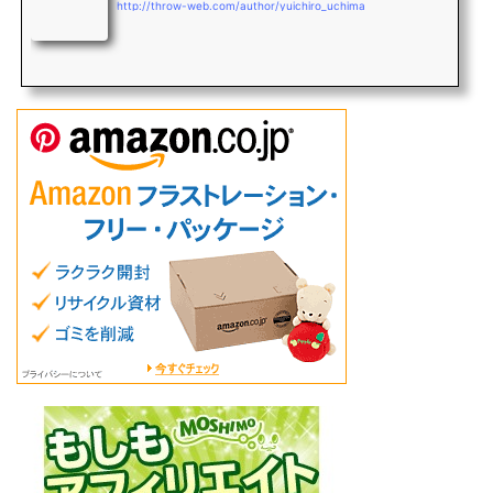
http://throw-web.com/author/yuichiro_uchima