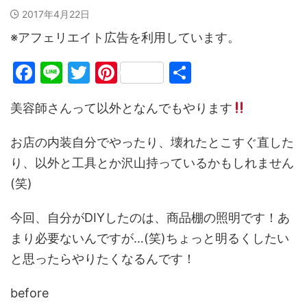
2017年4月22日
※アフェリエイト広告を利用しています。
F
Li
T
Pi
共
a
n
w
nt
有
美容師さんって以外となんでもやります
c
e
itt
er
e
er
e
お店の内装自分でやったり、壊れたとこすぐ直した
b
st
り、以外と工具とか沢山持っているかもしれません
o
(笑)
o
今回、自分がDIYしたのは、商品棚の照明です！あ
k
まり必要ないんですが…(笑)ちょっと明るくしたい
と思ったらやりたくなるんです！
before