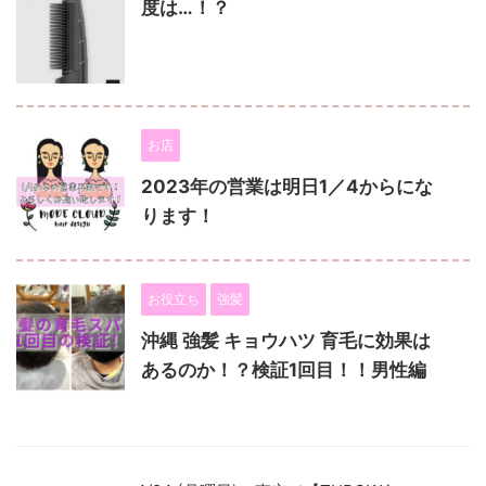
度は…！？
お店
2023年の営業は明日1／4からにな
ります！
お役立ち
強髪
沖縄 強髪 キョウハツ 育毛に効果は
あるのか！？検証1回目！！男性編