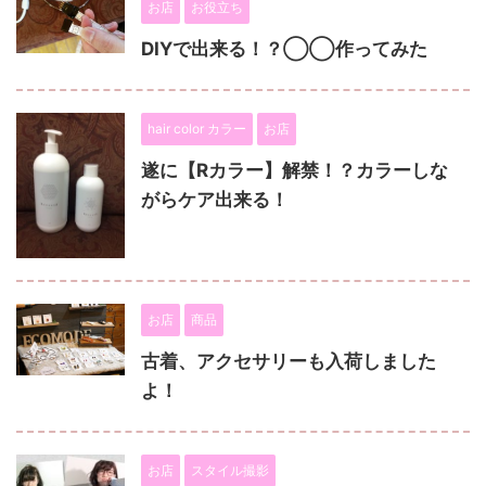
お店
お役立ち
DIYで出来る！？◯◯作ってみた
hair color カラー
お店
遂に【Rカラー】解禁！？カラーしな
がらケア出来る！
お店
商品
古着、アクセサリーも入荷しました
よ！
お店
スタイル撮影