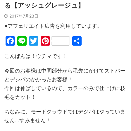
る【アッシュグレージュ】
2017年7月23日
※アフェリエイト広告を利用しています。
F
Li
T
Pi
共
a
n
w
nt
有
こんばんは！ウチマです！
c
e
itt
er
e
er
e
今回のお客様は中間部分から毛先にかけてストパー
b
st
とデジパのかかったお客様！
o
今回は伸ばしているので、カラーのみで仕上げに枝
o
毛をカット！
k
ちなみに、モードクラウドではデジパはやっていま
せん…すみません！