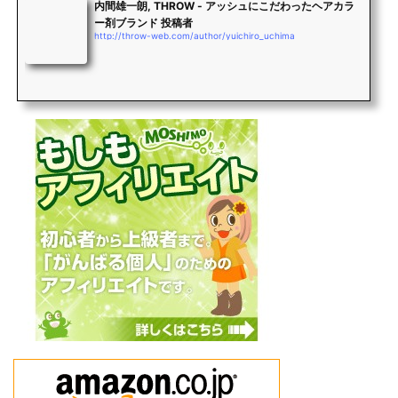
内間雄一朗, THROW - アッシュにこだわったヘアカラ
ー剤ブランド 投稿者
http://throw-web.com/author/yuichiro_uchima